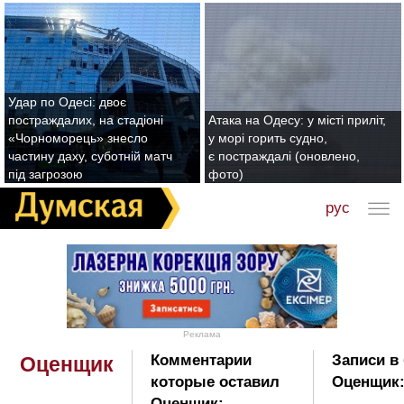
Удар по Одесі: двоє
постраждалих, на стадіоні
Атака на Одесу: у місті приліт,
«Чорноморець» знесло
у морі горить судно,
частину даху, суботній матч
є постраждалі (оновлено,
під загрозою
фото)
рус
Реклама
Комментарии
Записи в
Оценщик
которые оставил
Оценщик
Оценщик: