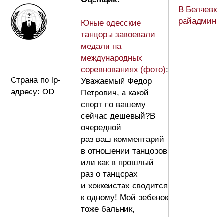
В Беляевк
райадмин
Юные одесские
танцоры завоевали
медали на
международных
соревнованиях (фото)
:
Страна по ip-
Уважаемый Федор
адресу: OD
Петрович, а какой
спорт по вашему
сейчас дешевый?В
очередной
раз ваш комментарий
в отношении танцоров
или как в прошлый
раз о танцорах
и хоккеистах сводится
к одному! Мой ребенок
тоже бальник,