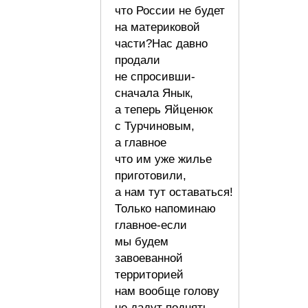
что России не будет
на материковой
части?Нас давно
продали
не спросивши-
сначала Янык,
а теперь Яйценюк
с Турчиновым,
а главное
что им уже жилье
приготовили,
а нам тут оставаться!
Только напоминаю
главное-если
мы будем
завоеванной
территорией
нам вообще голову
не дадут поднять,