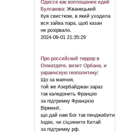
Одессе как воплощение идей
Булгакова
: Жванецький
був свистком, в який уходила
вся зайва пара, щоб казан
не розірвало.
2024-08-01 21:35:29
Про российский террор в
Охматдете, визит Орбана, и
украинскую геополитику
:
Що за маячня,
той же Азербайджан зараз
так каледонить Францію
за підтримку Францією
Вірменії,
що дай нам Бог так пенджабити
Індію, чи сіцзянити Китай
за підтримку рф.