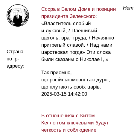
Нет
Ссора в Белом Доме и позиции
президента Зеленского
:
«Властитель слабый
и лукавый, / Плешивый
щеголь, враг труда, / Нечаянно
пригретый славой, / Над нами
Страна
царствовал тогда» Эти слова
по ip-
были сказаны о Николае I, »
адресу:
Так приємно,
що російськомовні такі дурні,
що плутають своїх царів.
2025-03-15 14:42:00
В отношениях с Китом
Келлоггом ключевыми будут
четкость и соблюдение