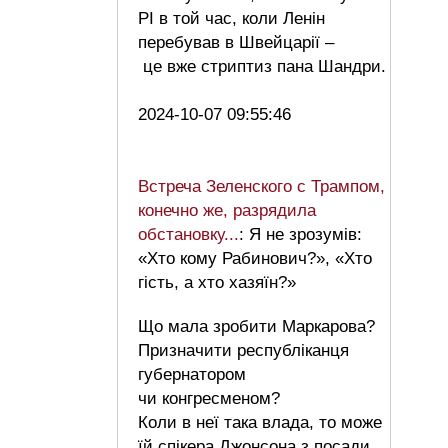
РІ в той час, коли Ленін
перебував в Швейцарії –
це вже стриптиз пана Шандри.
2024-10-07 09:55:46
Встреча Зеленского с Трампом,
конечно же, разрядила
обстановку...
: Я не зрозумів:
«Хто кому Рабинович?», «Хто
гість, а хто хазяїн?»
Що мала зробити Маркарова?
Призначити республіканця
губернатором
чи конгресменом?
Коли в неї така влада, то може
їй спікера Джонсона з посади