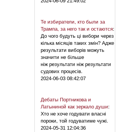
2024-06-09 21:49:02
Те избиратели, кто были за
Трампа, за него так и остаются
:
До чого будуть ці вибори через
кілька місяців таких змін? Адже
результати виборів можуть
значити не більше
ніж результати ніж результати
судових процесів.
2024-06-03 08:42:07
Дебаты Портникова и
Латыниной как зеркало души
:
Хто не хоче годувати власні
пороки, той годуватиме чужі.
2024-05-31 12:04:36