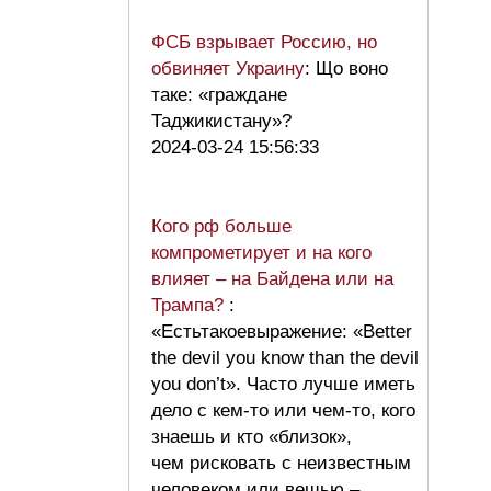
ФСБ взрывает Россию, но
обвиняет Украину
: Що воно
таке: «граждане
Таджикистану»?
2024-03-24 15:56:33
Кого рф больше
компрометирует и на кого
влияет – на Байдена или на
Трампа?
:
«Естьтакоевыражение: «Better
the devil you know than the devil
you don’t». Часто лучше иметь
дело с кем-то или чем-то, кого
знаешь и кто «близок»,
чем рисковать с неизвестным
человеком или вещью –