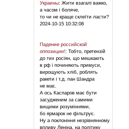
Украины
: Жити взагалі важко,
а часом і боляче,
то чи не краще склеїти ласти?
2024-10-15 10:32:08
Падение российской
оппозиции!
: Тобто, претензій
до тих росіян, що мешкають
в рф і починяють примуси,
вирощують хліб, роблять
ракети і т.д. пан Шандра
не має.
А ось Каспаров має бути
засудженим за самими
вищими розуміннями,
бо ярмарок не фільтрує.
Ну а поклоніння незрівнянному
впливу Леніна, на політику