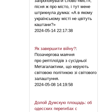
запропонувати слово «міст»,
пісня ж про місто, і тут мене
штрикнула думка: «А в якому
українському місті не цвітуть
каштани?»
2024-05-14 22:17:38
Як завершити війну?
:
Позачергова маячня
про рептілоїдів з сусідньої
Метагалактики, що керують
світовою політикою зі світового
залаштуння.
2024-05-08 14:19:58
Долой Думскую площадь: об
одесских перегибах с