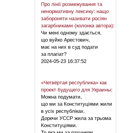
Про лінії розмежування та
ненормативну лексику: нащо
забороняти називати росіян
загарбниками (колонка автора)
:
Чи мені одному здається,
що вуйко Арестович,
має на них в суд подати
за плагіат?
2024-05-23 16:37:52
«Четвёртая республика» как
проект будущего для Украины
:
Можна подумати,
що ми за Конституціями жили
в усіх республіках.
Доречи УССР жила за трьома
Конституціями.
То яка ми за рахунком