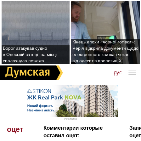
Кінець епохи «чорної готівки»:
Ворог атакував судно
мерія відкрила документи щодо
в Одеській затоці: на місці
електронного квитка і чекає
спалахнула пожежа
від одеситів пропозицій
рус
Реклама
Комментарии которые
Запи
оцет
оставил оцет:
оцет