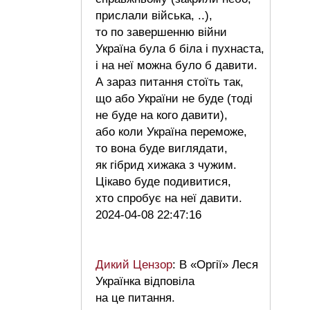
прислали війська, ..),
то по завершенню війни
Україна була б біла і пухнаста,
і на неї можна було б давити.
А зараз питання стоїть так,
що або України не буде (тоді
не буде на кого давити),
або коли Україна переможе,
то вона буде виглядати,
як гібрид хижака з чужим.
Цікаво буде подивитися,
хто спробує на неї давити.
2024-04-08 22:47:16
Дикий Цензор
: В «Оргії» Леся
Українка відповіла
на це питання.