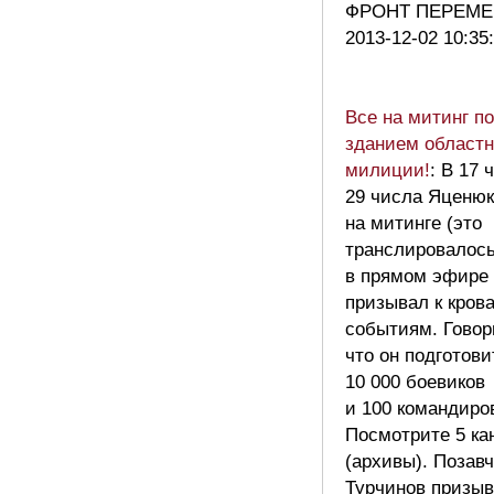
ФРОНТ ПЕРЕМ
2013-12-02 10:35
Все на митинг п
зданием област
милиции!
: В 17 
29 числа Яценюк
на митинге (это
транслировалос
в прямом эфире 
призывал к кров
событиям. Говор
что он подготови
10 000 боевиков
и 100 командиро
Посмотрите 5 ка
(архивы). Позав
Турчинов призы