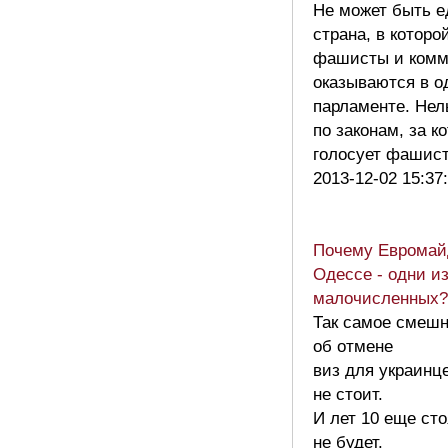
Не может быть е
страна, в которо
фашисты и ком
оказываются в о
парламенте. Нел
по законам, за к
голосует фашис
2013-12-02 15:37
Почему Евромай
Одессе - одни и
малочисленных?
Так самое смешн
об отмене
виз для украинц
не стоит.
И лет 10 еще сто
не будет.