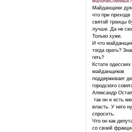
малочисленных?
Майданщики дум
что при приходе
святой троицы б
лучше. Да не ско
Только хуже.
И что майданщи
тогда орать? Зн
геть?
Кстати одесских
майданщиков
поддерживает де
городского совет
Александр Остап
так он и есть ме
власть. У него н
спросить.
Что он как депут
со своей фракци