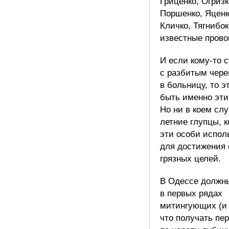
Гриценко, Огризк
Поршенко, Яценю
Кличко, Тягнибок
известные пров
И если кому-то 
с разбитым чере
в больницу, то 
быть именно эти
Но ни в коем слу
летние глупцы, 
эти особи испол
для достижения 
грязных целей.
В Одессе должн
в первых рядах
митингующих (и
что получать пе