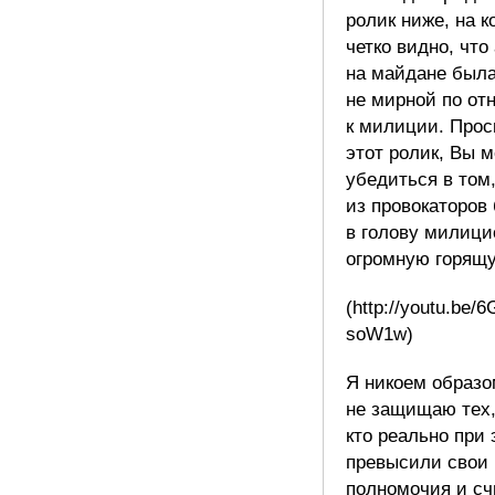
ролик ниже, на к
четко видно, что
на майдане был
не мирной по о
к милиции. Прос
этот ролик, Вы 
убедиться в том,
из провокаторов
в голову милици
огромную горящу
(http://youtu.be/
soW1w)
Я никоем образо
не защищаю тех
кто реально при
превысили свои
полномочия и сч