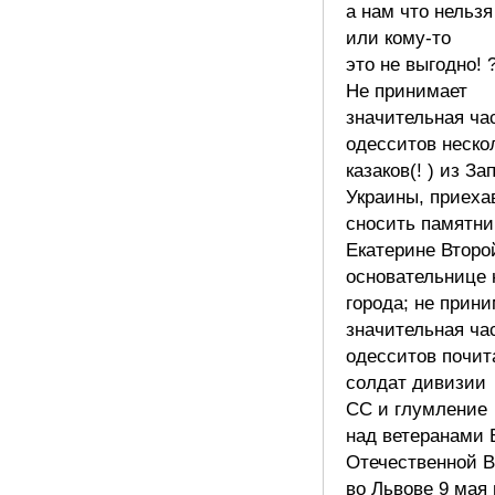
а нам что нельзя
или кому-то
это не выгодно! 
Не принимает
значительная ча
одесситов неско
казаков(! ) из З
Украины, приех
сносить памятни
Екатерине Второ
основательнице 
города; не прин
значительная ча
одесситов почит
солдат дивизии
СС и глумление
над ветеранами 
Отечественной 
во Львове 9 мая 