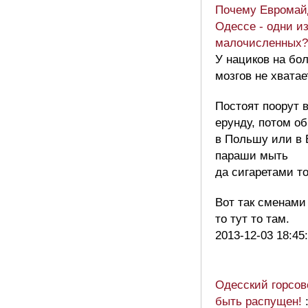
Почему Евромай
Одессе - одни и
малочисленных?
У нациков на бо
мозгов не хватае
Постоят поорут 
ерунду, потом о
в Польшу или в
параши мыть
да сигаретами то
Вот так сменами
то тут то там.
2013-12-03 18:45
Одесский горсов
быть распущен!