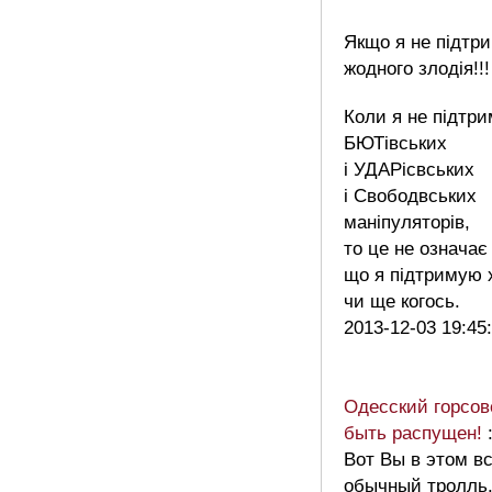
Якщо я не підтр
жодного злодія!!!
Коли я не підтр
БЮТівських
i УДАРiсвських
i Свободвських
маніпуляторів,
то це не означає
що я підтримую 
чи ще когось.
2013-12-03 19:45
Одесский горсов
быть распущен!
Вот Вы в этом в
обычный тролль