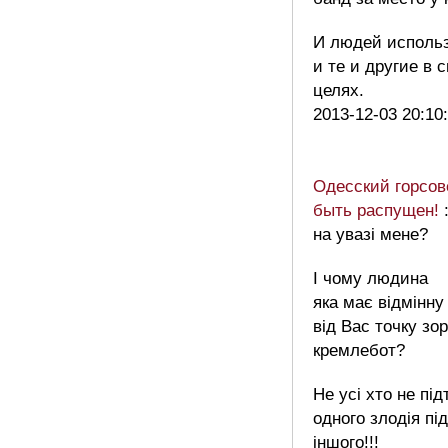
И людей исполь
и те и другие в 
целях.
2013-12-03 20:10
Одесский горсов
быть распущен!
на увазі мене?
І чому людина
яка має відмінну
від Вас точку зо
кремлебот?
Не усі хто не пі
одного злодія п
іншого!!!