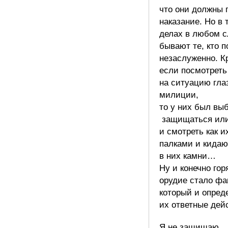
что они должны 
наказание. Но в 
делах в любом с
бывают те, кто 
незаслуженно. К
если посмотреть
на ситуацию гла
милиции,
то у них был вы
защищаться или
и смотреть как и
палками и кидаю
в них камни…
Ну и конечно го
орудие стало фа
который и опред
их ответные дей
Я не защищаю