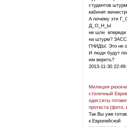
студентов штурм
кабинет министр
А почему эти Г_
Д_О_Н_Ы
не шли впереди
на штурм? ЗАС
ГНИДЫ. Это не о
И люди будут по
им верить?
2013-11-30 22:49
Милиция разогн
столичный Евро
одесситы готовя
протеста (фото, 
Так Вы уже гото
к Европейской