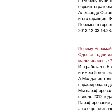
по черепу дубин
евроинтегратор
Александр Остап
и его фракция Ф
Перемен в горсо
2013-12-03 14:28
Почему Евромай
Одессе - одни и
малочисленных?
И я работал в Е
и имею 5 летнюю
А Молдавия толь
парафировала до
Мы парафировал
в июле 2012 года
Парафирование 
э то еще не знач