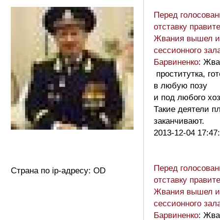
Перед голосован
отставку правит
Жвания вышел и
сессионного зала
Барвиненко
: Жв
проститутка, гот
в любую позу
и под любого хо
Такие деятели п
заканчивают.
2013-12-04 17:47
Перед голосован
Страна по ip-адресу: OD
отставку правит
Жвания вышел и
сессионного зала
Барвиненко
: Жв