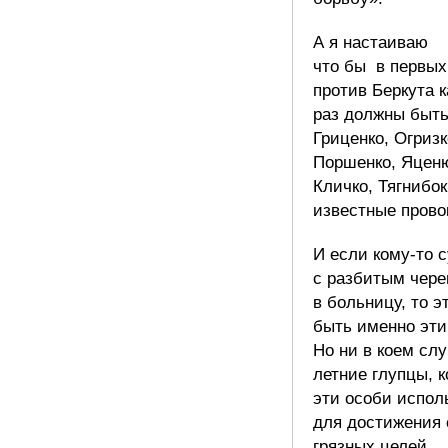
А я настаиваю
что бы в первых
против Беркута 
раз должны быть
Гриценко, Огризк
Поршенко, Яценю
Кличко, Тягнибок
известные пров
И если кому-то 
с разбитым чере
в больницу, то 
быть именно эти
Но ни в коем слу
летние глупцы, 
эти особи испол
для достижения 
грязных целей.