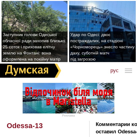
Заступник голови Одеської
Удар по Одесі: двоє
обласної ради захопив близько
постраждалих, на стадіоні
25 соток і приховав елітну
«Чорноморець» знесло частину
землю на Фонтані: вона
даху, суботній матч
оформлена на покійну матір
під загрозою
рус
Реклама
Комментарии к
Odessa-13
оставил Odessa-