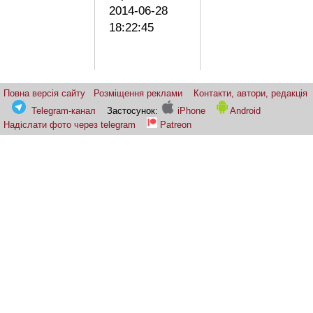
2014-06-28
18:22:45
Повна версія сайту
Розміщення реклами
Контакти, автори, редакція
Telegram-канал
Застосунок:
iPhone
Android
Надіслати фото через telegram
Patreon