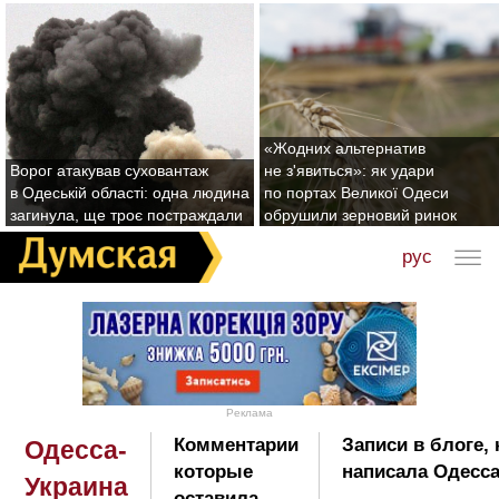
«Жодних альтернатив
Ворог атакував суховантаж
не з'явиться»: як удари
в Одеській області: одна людина
по портах Великої Одеси
загинула, ще троє постраждали
обрушили зерновий ринок
рус
Реклама
Комментарии
Записи в блоге,
Одесса-
которые
написала Одесса
Украина
оставила