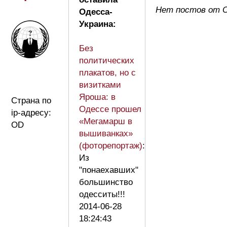
Нет постов от О
Одесса-
Украина:
Без
политических
плакатов, но с
визитками
Яроша: в
Страна по
Одессе прошел
ip-адресу:
«Мегамарш в
OD
вышиванках»
(фоторепортаж)
:
Из
"понаехавших"
большинство
одесситы!!!
2014-06-28
18:24:43