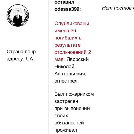
оставил
Нет постов 
odessa399:
Опубликованы
имена 36
погибших в
результате
Страна по ip-
столкновений 2
адресу: UA
мая
: Яворский
Николай
Анатольевич,
огнестрел.
Был пожарником
застрелен
при выпонении
своих
обязаностей
проживал