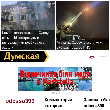
Комбінована атака на Одесу:
вісім осіб постраждали,
рятувальники розбирають
Атака на Одесу: у місті чути
завали
вибухи, працює ППО
рус
Реклама
Комментарии
Записи в бл
odessa399
которые
odessa399: