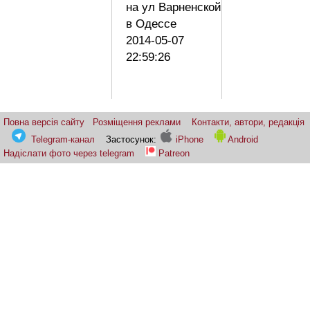
на ул Варненской
в Одессе
2014-05-07
22:59:26
Повна версія сайту
Розміщення реклами
Контакти, автори, редакція
Telegram-канал
Застосунок:
iPhone
Android
Надіслати фото через telegram
Patreon