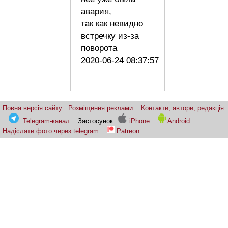
авария,
так как невидно
встречку из-за
поворота
2020-06-24 08:37:57
Повна версія сайту
Розміщення реклами
Контакти, автори, редакція
Telegram-канал
Застосунок:
iPhone
Android
Надіслати фото через telegram
Patreon