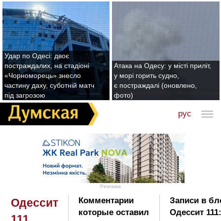
Удар по Одесі: двоє
постраждалих, на стадіоні
Атака на Одесу: у місті приліт,
«Чорноморець» знесло
у морі горить судно,
частину даху, суботній матч
є постраждалі (оновлено,
під загрозою
фото)
рус
Реклама
Комментарии
Записи в бл
Одессит
которые оставил
Одессит 111
111