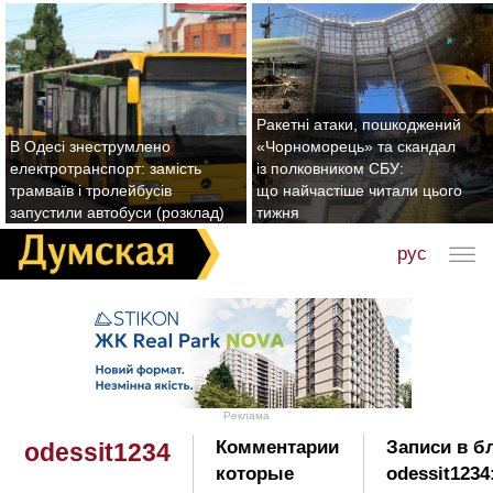
Ракетні атаки, пошкоджений
В Одесі знеструмлено
«Чорноморець» та скандал
електротранспорт: замість
із полковником СБУ:
трамваїв і тролейбусів
що найчастіше читали цього
запустили автобуси (розклад)
тижня
рус
Реклама
Комментарии
Записи в б
odessit1234
которые
odessit1234