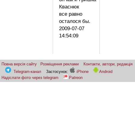
Кваснюк
все равно
осталося бы.
2009-07-07
14:54:09
Повна версія сайту
Розміщення реклами
Контакти, автори, редакція
Telegram-канал
Застосунок:
iPhone
Android
Надіслати фото через telegram
Patreon