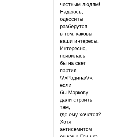
честным людям!
Надеюсь,
одесситы
разберутся
в том, каковы
ваши интересы.
Интересно,
появилась
бы на свет
партия
\\\«Родина\\\»,
если
бы Маркову
дали строить
там,
где ему хочется?
Хотя
антисемитом
он как и Гришка