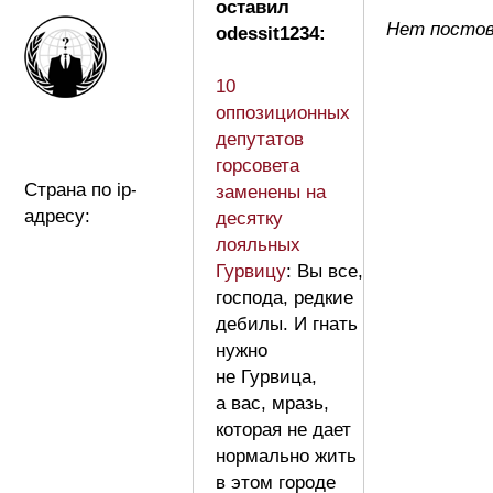
оставил
Нет постов
odessit1234:
10
оппозиционных
депутатов
горсовета
Страна по ip-
заменены на
адресу:
десятку
лояльных
Гурвицу
: Вы все,
господа, редкие
дебилы. И гнать
нужно
не Гурвица,
а вас, мразь,
которая не дает
нормально жить
в этом городе