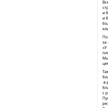
Вс
ст
и 
и 
бо
кл
По
за
«У
пл
Мы
це
Та
бл
в 
бл
с 
Пу
ре