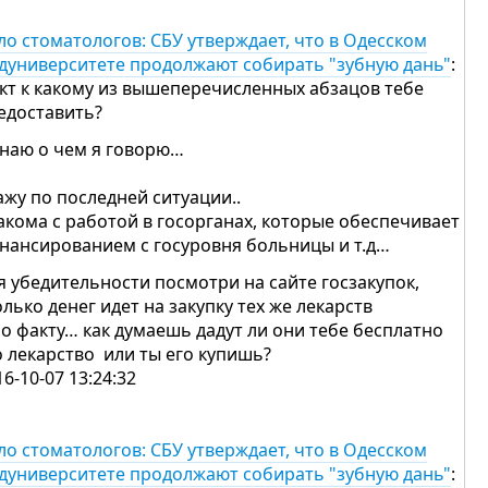
ло стоматологов: СБУ утверждает, что в Одесском
дуниверситете продолжают собирать "зубную дань"
:
кт к какому из вышеперечисленных абзацов тебе
едоставить?
знаю о чем я говорю…
ажу по последней ситуации..
акома с работой в госорганах, которые обеспечивает
нансированием с госуровня больницы и т.д…
я убедительности посмотри на сайте госзакупок,
олько денег идет на закупку тех же лекарств
по факту… как думаешь дадут ли они тебе бесплатно
о лекарство или ты его купишь?
16-10-07 13:24:32
ло стоматологов: СБУ утверждает, что в Одесском
дуниверситете продолжают собирать "зубную дань"
: