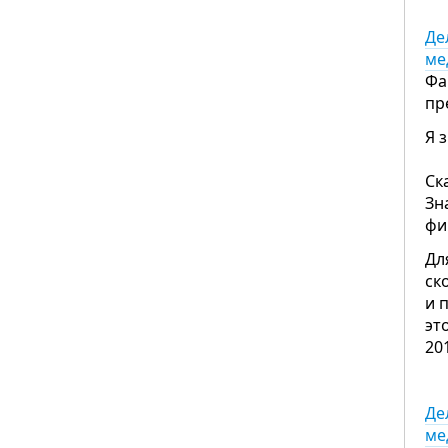
Де
ме
Фа
пр
Я 
Ск
Зн
фи
Дл
ск
и 
эт
20
Де
ме