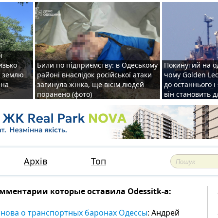
ї
изько
Били по підприємству: в Одеському
Покинутий на о
у землю
районі внаслідок російської атаки
чому Golden Le
ена
загинула жінка, ще вісім людей
до останнього і
поранено (фото)
він становить 
Архів
Топ
мментарии которые оставила Odessitk-a:
снова о транспортных баронах Одессы
: Андрей