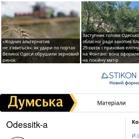
Заступник голови Одесько
«Жодних альтернатив
обласної ради захопив бл
не з'явиться»: як удари по портах
25 соток і приховав елітн
Великої Одеси обрушили зерновий
на Фонтані: вона оформл
ринок
на покійну матір
Матеріали
Odessitk-a
Ко
И 