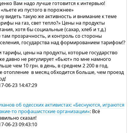
енко Вам надо лучше готовится к интервью!
 «льете из пустого в порожнее»
чу видеть такую же активность и внимание к теме
арифы на газ, свет тепло?» Цены на продукты
тания, хотя бы социальные (сахар, хлеб и т.д.)
е там прозрачность, и контроль со стороны
селения, государства над формированием тарифом!?
и тарифы, цены на продукты, которые государство
же давно не регулирует «бьют» по мне намного
льше чем 10 грн. в день, в среднем 2 200 в год.
е отопление в месяц обходится больше, чем проезд
год!
17-06-23 14:47:29
уханов об одесских активистах: «Беснуются, играются
какие-то профашистские организации»
: Всё
авильно сказал!
17-06-23 09:43:10