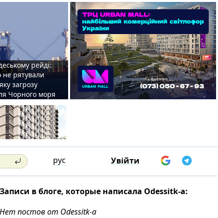
деському рейді:
o не рятували
 яку загрозу
для Чорного моря
рус
Увійти
Записи в блоге, которые написала Odessitk-a:
Нет постов от Odessitk-a