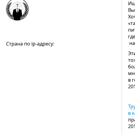
Ищ
Вы
Хо
«т
пи
гд
на
Страна по ip-адресу:
Эт
то
бо
мн
в 
20
Тр
в 
пр
20