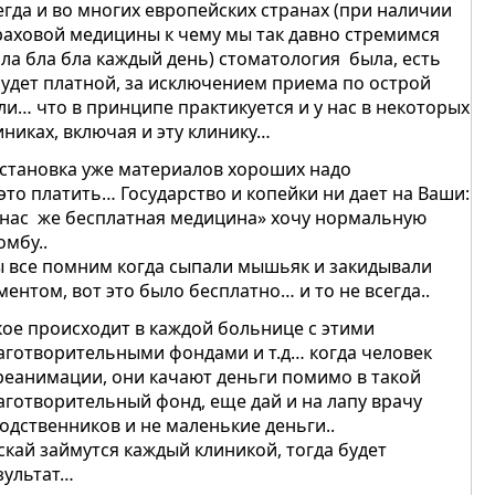
егда и во многих европейских странах (при наличии
раховой медицины к чему мы так давно стремимся
бла бла бла каждый день) стоматология была, есть
будет платной, за исключением приема по острой
ли… что в принципе практикуется и у нас в некоторых
иниках, включая и эту клинику…
становка уже материалов хороших надо
 это платить… Государство и копейки ни дает на Ваши:
 нас же бесплатная медицина» хочу нормальную
омбу..
 все помним когда сыпали мышьяк и закидывали
ментом, вот это было бесплатно… и то не всегда..
кое происходит в каждой больнице с этими
аготворительными фондами и т.д… когда человек
реанимации, они качают деньги помимо в такой
аготворительный фонд, еще дай и на лапу врачу
родственников и не маленькие деньги..
скай займутся каждый клиникой, тогда будет
зультат…