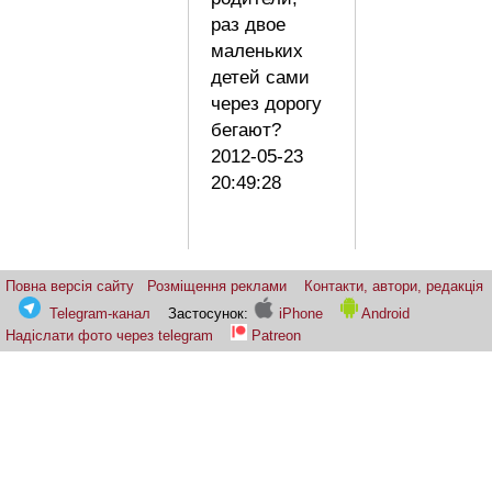
раз двое
маленьких
детей сами
через дорогу
бегают?
2012-05-23
20:49:28
Повна версія сайту
Розміщення реклами
Контакти, автори, редакція
Telegram-канал
Застосунок:
iPhone
Android
Надіслати фото через telegram
Patreon