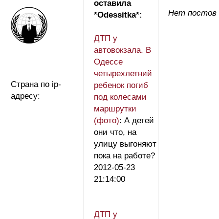
оставила
Нет постов 
*Odessitka*:
ДТП у
автовокзала. В
Одессе
четырехлетний
Страна по ip-
ребенок погиб
адресу:
под колесами
маршрутки
(фото)
: А детей
они что, на
улицу выгоняют
пока на работе?
2012-05-23
21:14:00
ДТП у