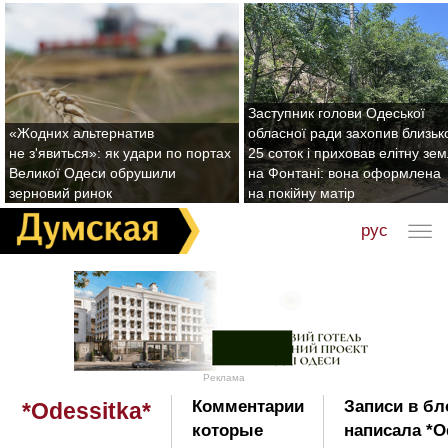
Заступник голови Одеської
«Жодних альтернатив
обласної ради захопив близьк
не з'явиться»: як удари по портах
25 соток і приховав елітну зе
Великої Одеси обрушили
на Фонтані: вона оформлена
зерновий ринок
на покійну матір
рус
Реклама
Комментарии
Записи в бл
*Odessitka*
которые
написала *Od