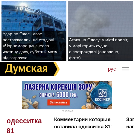
Удар по Одесі: двоє
постраждалих, на стадіоні
Атака на Одесу: у місті приліт,
«Чорноморець» знесло
у морі горить судно,
частину даху, суботній матч
є постраждалі (оновлено,
під загрозою
фото)
рус
Реклама
Комментарии которые
За
одесситка
оставила одесситка 81:
на
81