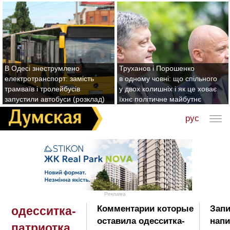
В Одесі знеструмлено
Труханов і Порошенко
електротранспорт: замість
в одному човні: що спільного
трамваїв і тролейбусів
у двох колишніх і як це ховає
запустили автобуси (розклад)
їхнє політичне майбутнє
рус
Реклама
Комментарии которые
Запи
одесситка-
оставила одесситка-
напи
патриотка