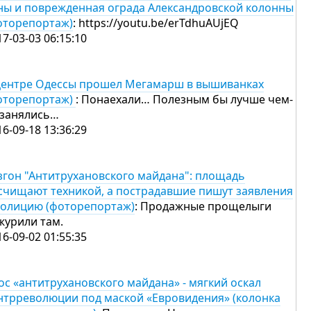
ны и поврежденная ограда Александровской колонны
оторепортаж)
: https://youtu.be/erTdhuAUjEQ
17-03-03 06:15:10
центре Одессы прошел Мегамарш в вышиванках
оторепортаж)
: Понаехали… Полезным бы лучше чем-
 занялись…
16-09-18 13:36:29
згон "Антитрухановского майдана": площадь
счищают техникой, а пострадавшие пишут заявления
полицию (фоторепортаж)
: Продажные прощелыги
журили там.
16-09-02 01:55:35
ос «антитрухановского майдана» - мягкий оскал
нтрреволюции под маской «Евровидения» (колонка