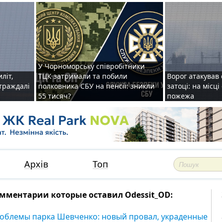
У Чорноморську співробітники
иліт,
ТЦК затримали та побили
Ворог атакував 
страждалі
полковника СБУ на пенсії: зникли
затоці: на місц
55 тисяч?
пожежа
Архів
Топ
мментарии которые оставил Odessit_OD:
облемы парка Шевченко: новый провал, украденные