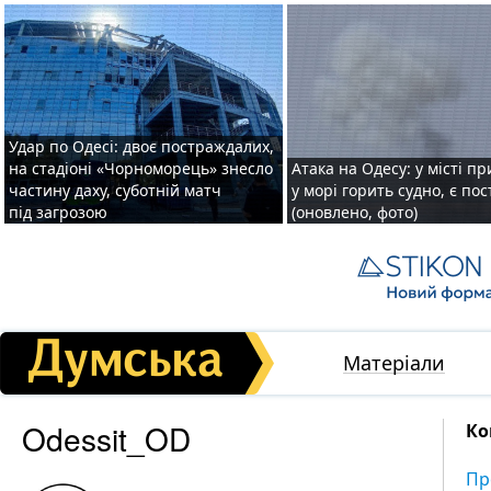
Удар по Одесі: двоє постраждалих,
на стадіоні «Чорноморець» знесло
Атака на Одесу: у місті пр
частину даху, суботній матч
у морі горить судно, є по
під загрозою
(оновлено, фото)
Матеріали
Odessit_OD
Ко
Пр