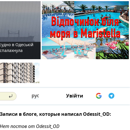
судно в Одеській
і спалахнула
рус
Увійти
Записи в блоге, которые написал Odessit_OD:
Нет постов от Odessit_OD