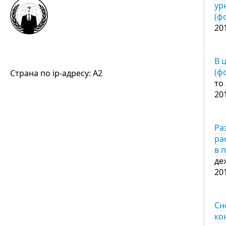
ур
(ф
20
В 
(ф
Страна по ip-адресу: A2
то
20
Ра
ра
в 
де
20
Сн
ко