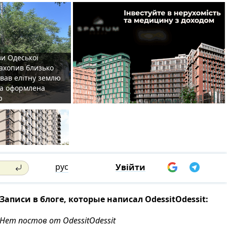
ви Одеської
захопив близько
овав елітну землю
на оформлена
р
рус
Увійти
Записи в блоге, которые написал OdessitOdessit:
Нет постов от OdessitOdessit