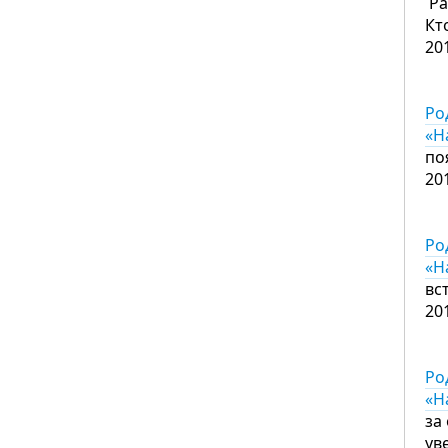
Ра
Кт
20
Ро
«Н
по
20
Ро
«Н
вс
20
Ро
«Н
за
ув