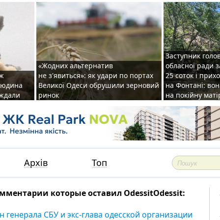
Заступник голо
«Жодних альтернатив
обласної ради 
аж
не з'явиться»: як удари по портах
25 соток і прих
 людина
Великої Одеси обрушили зерновий
на Фонтані: во
аждали
ринок
на покійну маті
Архів
Топ
мментарии которые оставил OdessitOdessit:
н генерала СБУ и экс-глава одесской организации