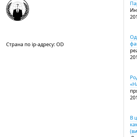
Па
Ин
20
Од
фа
Страна по ip-адресу: OD
ре
20
Ро
«Н
пр
20
В 
ка
(в