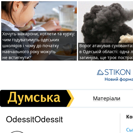
Хочуть макарони, котлети та курку:
чим годуватимуть одеських
школярів і чому до початку
Ворог атакував суховант
навчального року можуть
в Одеській області: одна
не встигнути?
загинула, ще троє постр
Матеріали
OdessitOdessit
Ко
Сы