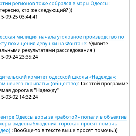
ртии регионов тоже собрался в мэры Одессы
:
тересно, кто же следующий? ))
15-09-25 03:44:41
есская милиция начала уголовное производство по
кту похищения девушки на Фонтане
: Удивите
альными результатами расследования )
15-09-24 23:35:24
дительский комитет одесской школы «Надежда»:
ам нечего скрывать» (общество)
: Так этой программе
ямая дорога в "Надежду"
15-03-02 14:32:24
центре Одессы воры за «работой» попали в объектив
меры видеонаблюдения: горожан просят помочь
идео)
: Вообще-то в тексте выше просят помочь.))