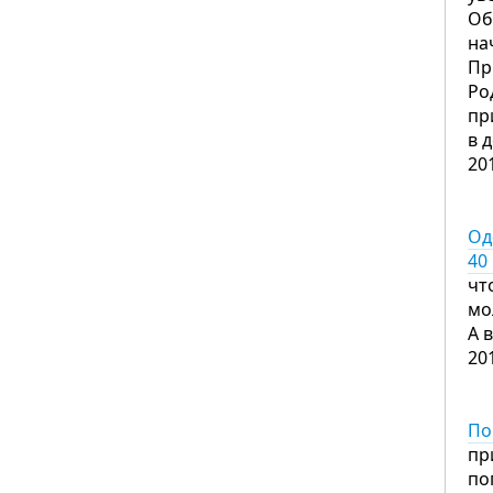
Об
на
Пр
Ро
пр
в 
20
Од
40
чт
мо
А 
20
По
пр
по