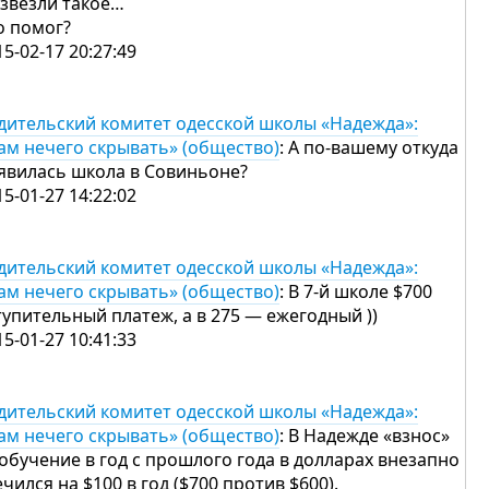
звезли такое…
о помог?
15-02-17 20:27:49
дительский комитет одесской школы «Надежда»:
ам нечего скрывать» (общество)
: А по-вашему откуда
явилась школа в Совиньоне?
15-01-27 14:22:02
дительский комитет одесской школы «Надежда»:
ам нечего скрывать» (общество)
: В 7-й школе $700
тупительный платеж, а в 275 — ежегодный ))
15-01-27 10:41:33
дительский комитет одесской школы «Надежда»:
ам нечего скрывать» (общество)
: В Надежде «взнос»
 обучение в год с прошлого года в долларах внезапно
ечился на $100 в год ($700 против $600).