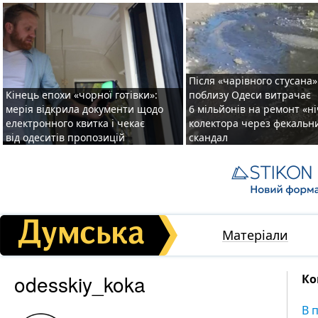
Після «чарівного стусана»
Кінець епохи «чорної готівки»:
поблизу Одеси витрачає
мерія відкрила документи щодо
6 мільйонів на ремонт «н
електронного квитка і чекає
колектора через фекальн
від одеситів пропозицій
скандал
Матеріали
odesskiy_koka
Ко
В 