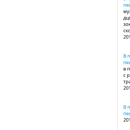
пе
му
дц
зо
ск
20
В 
пе
в 
с 
тр
20
В 
пе
20