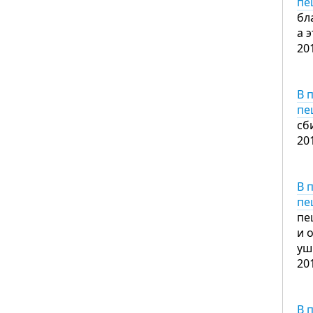
пе
бл
а 
20
В 
пе
сб
20
В 
пе
пе
и 
уш
20
В 