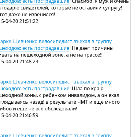
шеходов: есть пострадавшие
: Спасибо! я муж и очень
агодарю свидетелей, которые не оставили супругу!
этот даже не извенился!
15-04-20 21:51:22
парке Шевченко велосипедист въехал в группу
шеходов: есть пострадавшие
: Не дает причины
ивать на пешеходной зоне, а не на трассе!!
15-04-20 21:48:23
парке Шевченко велосипедист въехал в группу
шеходов: есть пострадавшие
: Шла по краю
шеходной зоны, с ребенком инвалидом, а он ехал
оглядываясь назад! в результате ЧМТ и еще много
ибов и еще не все обследовали!
15-04-20 21:46:59
парке Шевченко велосипедист въехал в группу