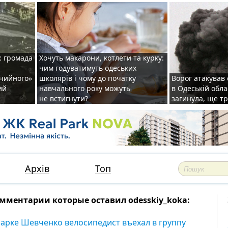
: громада
Хочуть макарони, котлети та курку:
чим годуватимуть одеських
ічийного»
школярів і чому до початку
Ворог атакував
ий
навчального року можуть
в Одеській обла
не встигнути?
загинула, ще т
Архів
Топ
мментарии которые оставил odesskiy_koka:
парке Шевченко велосипедист въехал в группу