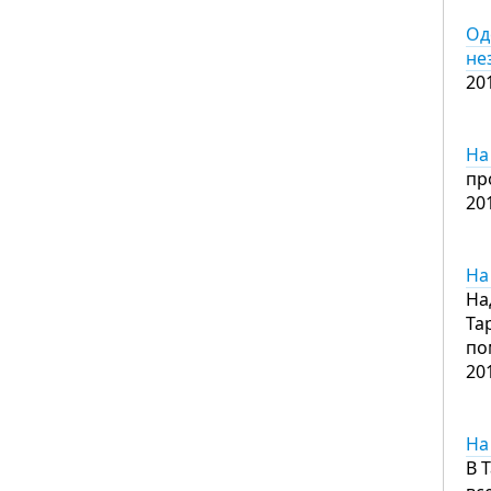
Од
не
20
На
пр
20
На
На
Та
по
20
На
В 