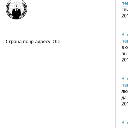
пе
св
20
В 
пе
Страна по ip-адресу: OD
в 
вы
20
В 
пе
лю
да
20
В 