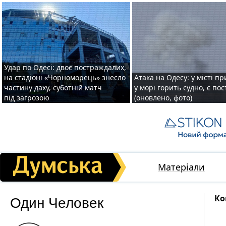
Удар по Одесі: двоє постраждалих,
на стадіоні «Чорноморець» знесло
Атака на Одесу: у місті пр
частину даху, суботній матч
у морі горить судно, є по
під загрозою
(оновлено, фото)
Матеріали
Один Человек
Ко