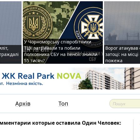
У Чорноморську співробітники
иліт,
ТЦК затримали та побили
Ворог атакував 
страждалі
полковника СБУ на пенсії: зникли
затоці: на місц
55 тисяч?
пожежа
Архів
Топ
мментарии которые оставила Один Человек: