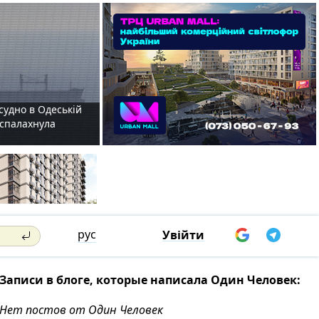
судно в Одеській
і спалахнула
рус
Увійти
Записи в блоге, которые написала Один Человек:
Нет постов от Один Человек