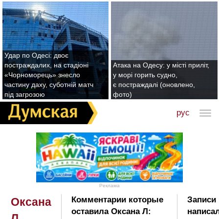
Удар по Одесі: двоє
постраждалих, на стадіоні
Атака на Одесу: у місті приліт,
«Чорноморець» знесло
у морі горить судно,
частину даху, суботній матч
є постраждалі (оновлено,
під загрозою
фото)
рус
Реклама
Комментарии которые
Записи 
Оксана
оставила Оксана Л:
написал
Л