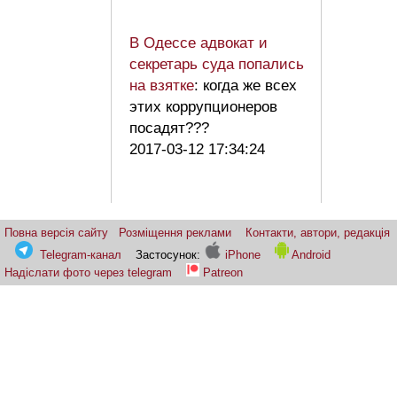
В Одессе адвокат и
секретарь суда попались
на взятке
: когда же всех
этих коррупционеров
посадят???
2017-03-12 17:34:24
Повна версія сайту
Розміщення реклами
Контакти, автори, редакція
Telegram-канал
Застосунок:
iPhone
Android
Надіслати фото через telegram
Patreon