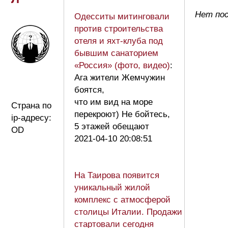
Нет по
Одесситы митинговали
против строительства
отеля и яхт-клуба под
бывшим санаторием
«Россия» (фото, видео)
:
Ага жители Жемчужин
боятся,
что им вид на море
Страна по
перекроют) Не бойтесь,
ip-адресу:
5 этажей обещают
OD
2021-04-10 20:08:51
На Таирова появится
уникальный жилой
комплекс с атмосферой
столицы Италии. Продажи
стартовали сегодня