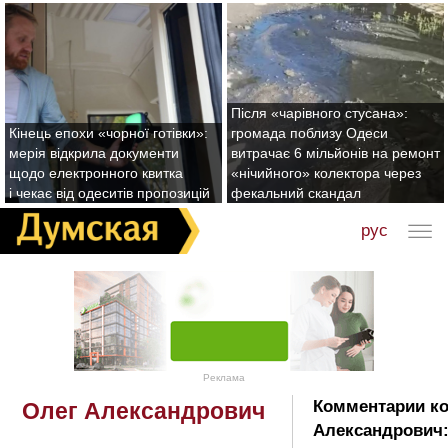
Після «чарівного стусана»:
Кінець епохи «чорної готівки»:
громада поблизу Одеси
мерія відкрила документи
витрачає 6 мільйонів на ремонт
щодо електронного квитка
«нічийного» колектора через
і чекає від одеситів пропозицій
фекальний скандал
рус
Реклама
Комментарии ко
Олег Александрович
Александрович