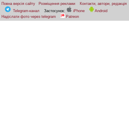
Повна версія сайту
Розміщення реклами
Контакти, автори, редакція
Telegram-канал
Застосунок:
iPhone
Android
Надіслати фото через telegram
Patreon