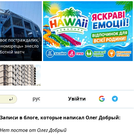
двоє постраждалих,
орноморець» знесло
уботній матч
рус
Увійти
Записи в блоге, которые написал Олег Добрый:
Нет постов от Олег Добрый