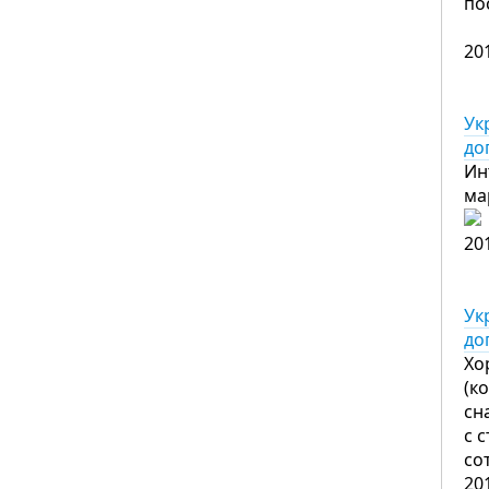
по
20
Ук
до
Ин
ма
20
Ук
до
Хо
(к
сн
с 
со
20