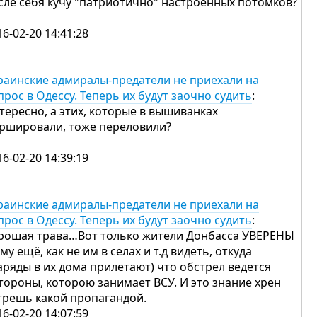
сле себя кучу "патриотично" настроенных потомков?
16-02-20 14:41:28
раинские адмиралы-предатели не приехали на
прос в Одессу. Теперь их будут заочно судить
:
тересно, а этих, которые в вышиванках
ршировали, тоже переловили?
16-02-20 14:39:19
раинские адмиралы-предатели не приехали на
прос в Одессу. Теперь их будут заочно судить
:
рошая трава…Вот только жители Донбасса УВЕРЕНЫ
ому ещё, как не им в селах и т.д видеть, откуда
аряды в их дома прилетают) что обстрел ведется
стороны, которою занимает ВСУ. И это знание хрен
трешь какой пропагандой.
16-02-20 14:07:59