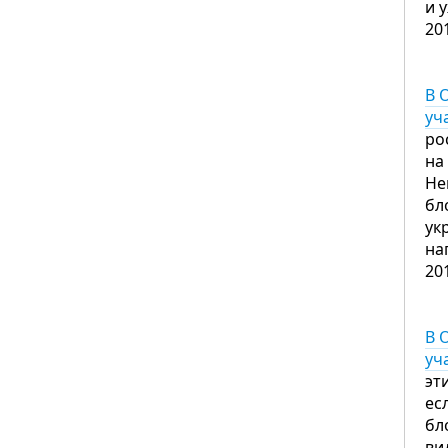
и 
20
В 
уч
ро
на
Не
бл
ук
на
20
В 
уч
эт
ес
бл
ви