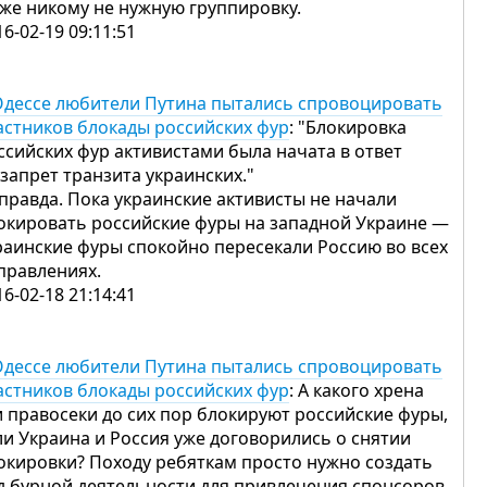
уже никому не нужную группировку.
16-02-19 09:11:51
Одессе любители Путина пытались спровоцировать
астников блокады российских фур
: "Блокировка
ссийских фур активистами была начата в ответ
 запрет транзита украинских."
правда. Пока украинские активисты не начали
окировать российские фуры на западной Украине —
раинские фуры спокойно пересекали Россию во всех
правлениях.
16-02-18 21:14:41
Одессе любители Путина пытались спровоцировать
астников блокады российских фур
: А какого хрена
и правосеки до сих пор блокируют российские фуры,
ли Украина и Россия уже договорились о снятии
окировки? Походу ребяткам просто нужно создать
д бурной деятельности для привлечения спонсоров..