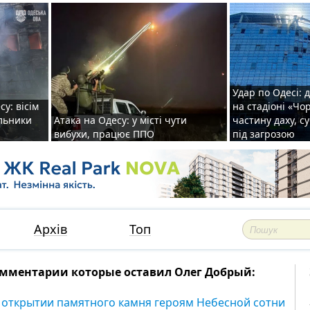
Удар по Одесі: 
у: вісім
на стадіоні «Ч
альники
Атака на Одесу: у місті чути
частину даху, с
вибухи, працює ППО
під загрозою
Архів
Топ
мментарии которые оставил Олег Добрый:
 открытии памятного камня героям Небесной сотни