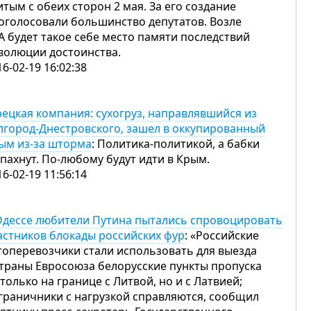
итым с обеих сторон 2 мая. За его создание
оголосовали большинство депутатов. Возле
А будет такое себе место памяти последствий
волюции достоинства.
16-02-19 16:02:38
рецкая компания: сухогруз, направлявшийся из
лгород-Днестровского, зашел в оккупированный
ым из-за шторма
: Политика-политикой, а бабки
 пахнут. По-любому будут идти в Крым.
16-02-19 11:56:14
Одессе любители Путина пытались спровоцировать
астников блокады российских фур
: «Российские
топеревозчики стали использовать для выезда
страны Евросоюза белорусские пункты пропуска
 только на границе с Литвой, но и с Латвией;
граничники с нагрузкой справляются, сообщил