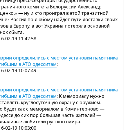
пятницу пресс-секретарь Государственного
граничного комитета Белоруссии Александр
щенко.» — ну и кто проиграл в этой транзитной
йне? Россия по-любому найдет пути доставки своих
узов в Европу, а вот Украина потеряла основной
нок сбыта.
16-02-19 11:42:58
мэрии определились с местом установки памятника
гибшим в АТО одесситам
:
16-02-19 10:07:49
мэрии определились с местом установки памятника
гибшим в АТО одесситам
: К мемориалу нужно
ставлять круглосуточную охрану с оружием.
то будет как с мемориалом в Коминтерново —
Одессе до сих пор большая часть жителей —
лчаливые любители русского мира.
16-02-19 10:03:00