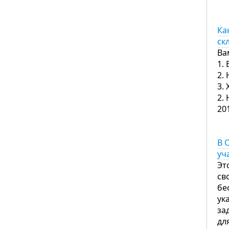
Ка
ск
Ва
1.
2.
3.
2.
20
В 
уч
Эт
св
бе
ук
за
дл