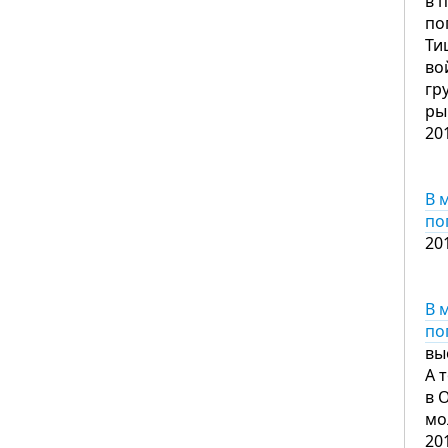
в 
по
Ти
во
гр
ры
20
В 
по
20
В 
по
вы
А 
в 
мо
20