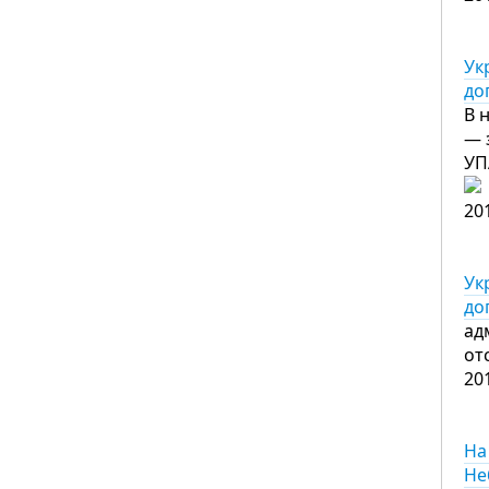
Ук
до
В 
— 
УП
20
Ук
до
ад
от
20
На
Не