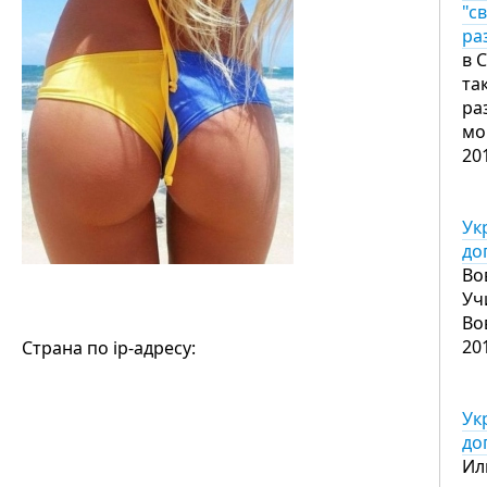
"с
ра
в 
та
ра
мо
20
Ук
до
Во
Уч
Во
20
Страна по ip-адресу:
Ук
до
Ил