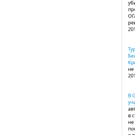
уб
пр
ОГ
ре
20
Ту
Бе
Кр
не
20
В 
уч
ав
в 
не
по