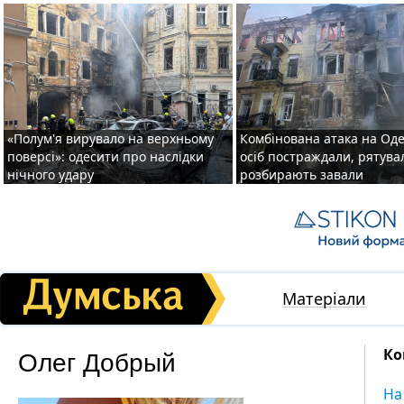
«Полум'я вирувало на верхньому
Комбінована атака на Одес
поверсі»: одесити про наслідки
осіб постраждали, рятув
нічного удару
розбирають завали
Матеріали
Олег Добрый
Ко
На