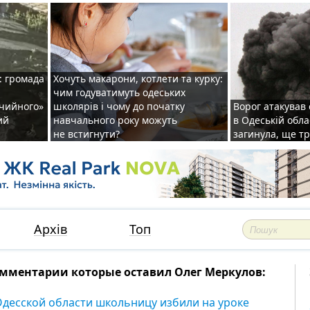
: громада
Хочуть макарони, котлети та курку:
чим годуватимуть одеських
ічийного»
школярів і чому до початку
Ворог атакував
ий
навчального року можуть
в Одеській обла
не встигнути?
загинула, ще т
Архів
Топ
мментарии которые оставил Олег Меркулов:
Одесской области школьницу избили на уроке