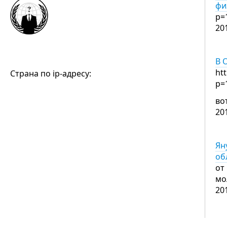
фи
p=
20
В 
ht
Страна по ip-адресу:
p=
во
20
Ян
об
от
мо
20