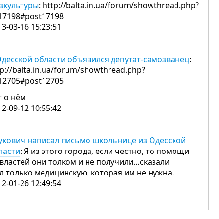
зкультуры
: http://balta.in.ua/forum/showthread.php?
17198#post17198
13-03-16 15:23:51
Одесской области объявился депутат-самозванец
:
tp://balta.in.ua/forum/showthread.php?
12705#post12705
т о нём
12-09-12 10:55:42
укович написал письмо школьнице из Одесской
ласти
: Я из этого города, если честно, то помощи
 властей они толком и не получили…сказали
л только медицинскую, которая им не нужна.
12-01-26 12:49:54