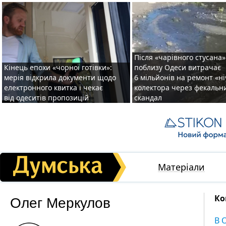
Після «чарівного стусана»
Кінець епохи «чорної готівки»:
поблизу Одеси витрачає
мерія відкрила документи щодо
6 мільйонів на ремонт «н
електронного квитка і чекає
колектора через фекальн
від одеситів пропозицій
скандал
Матеріали
Олег Меркулов
Ко
В 