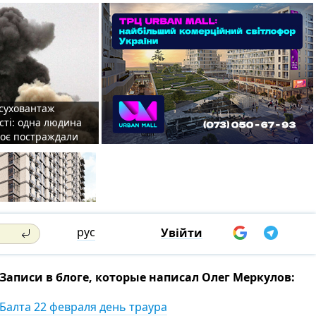
 суховантаж
сті: одна людина
роє постраждали
рус
Увійти
Записи в блоге, которые написал Олег Меркулов:
Балта 22 февраля день траура