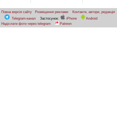
Повна версія сайту
Розміщення реклами
Контакти, автори, редакція
Telegram-канал
Застосунок:
iPhone
Android
Надіслати фото через telegram
Patreon