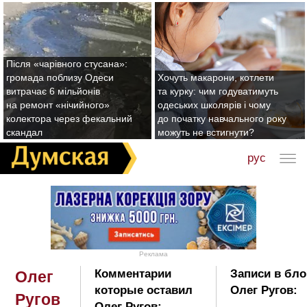
Після «чарівного стусана»:
громада поблизу Одеси
Хочуть макарони, котлети
витрачає 6 мільйонів
та курку: чим годуватимуть
на ремонт «нічийного»
одеських школярів і чому
колектора через фекальний
до початку навчального року
скандал
можуть не встигнути?
рус
Реклама
Комментарии
Записи в бло
Олег
которые оставил
Олег Ругов:
Ругов
Олег Ругов: