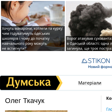
Хочуть макарони, котлети та курку:
чим годуватимуть одеських
школярів і чому до початку
Ворог атакував суховант
навчального року можуть
в Одеській області: одна
не встигнути?
загинула, ще троє постр
Матеріали
Олег Ткачук
Ко
Гл