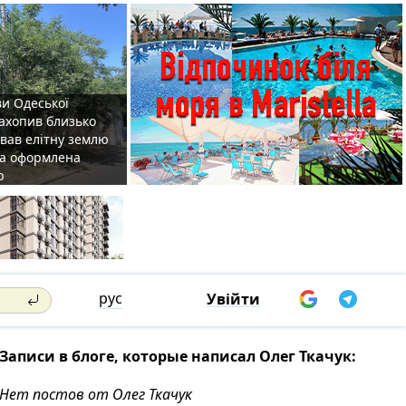
ви Одеської
захопив близько
овав елітну землю
на оформлена
р
рус
Увійти
Записи в блоге, которые написал Олег Ткачук:
Нет постов от Олег Ткачук