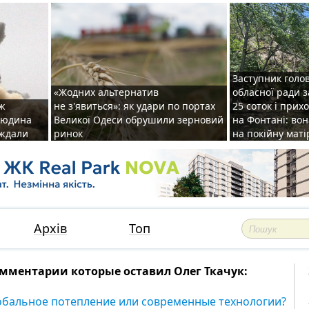
Заступник голо
«Жодних альтернатив
обласної ради 
аж
не з'явиться»: як удари по портах
25 соток і прих
 людина
Великої Одеси обрушили зерновий
на Фонтані: во
аждали
ринок
на покійну маті
Архів
Топ
мментарии которые оставил Олег Ткачук:
обальное потепление или современные технологии?