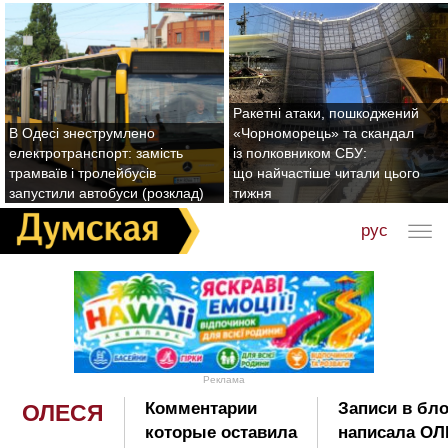
Ракетні атаки, пошкоджений
В Одесі знеструмлено
«Чорноморець» та скандал
електротранспорт: замість
із полковником СБУ:
трамваїв і тролейбусів
що найчастіше читали цього
запустили автобуси (розклад)
тижня
рус
Реклама
Комментарии
Записи в бло
ОЛЕСЯ
которые оставила
написала ОЛ