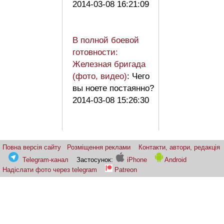
2014-03-08 16:21:09
В полной боевой
готовности:
Железная бригада
(фото, видео)
: Чего
вы ноете постаянно?
2014-03-08 15:26:30
Повна версія сайту
Розміщення реклами
Контакти, автори, редакція
Telegram-канал
Застосунок:
iPhone
Android
Надіслати фото через telegram
Patreon