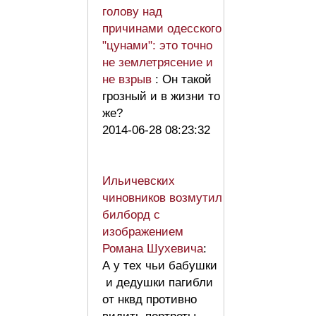
голову над
причинами одесского
"цунами": это точно
не землетрясение и
не взрыв
: Он такой
грозный и в жизни то
же?
2014-06-28 08:23:32
Ильичевских
чиновников возмутил
билборд с
изображением
Романа Шухевича
:
А у тех чьи бабушки
и дедушки пагибли
от нквд противно