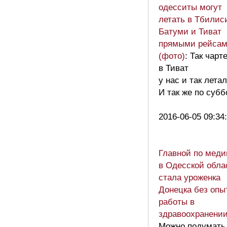
одесситы могут
летать в Тбилис
Батуми и Тиват
прямыми рейса
(фото)
: Так чарт
в Тиват
у нас и так летал
И так же по субб
2016-06-05 09:34
Главной по меди
в Одесской обла
стала уроженка
Донецка без опы
работы в
здравоохранени
Можно подумать