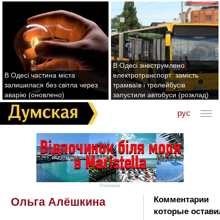
В Одесі знеструмлено
В Одесі частина міста
електротранспорт: замість
залишилася без світла через
трамваїв і тролейбусів
аварію (оновлено)
запустили автобуси (розклад)
рус
Реклама
Комментарии
Ольга Алёшкина
которые остави