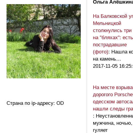
Ольга Алёшкин
На Балковской у
Мельницкой
столкнулись три
на "бляхах": есть
пострадавшие
(фото)
: Нашла к
на камень…
2017-11-05 16:25
На месте взрыва
дорогого Porsche
одесском автоса
Страна по ip-адресу: OD
нашли следы гр
: Неустановленн
мужчина, ночью,
гуляет