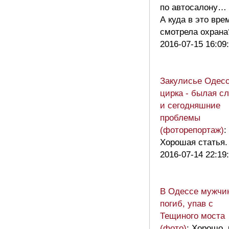
по автосалону…
А куда в это вре
смотрела охран
2016-07-15 16:09
Закулисье Одесс
цирка - былая с
и сегодняшние
проблемы
(фоторепортаж)
:
Хорошая статья.
2016-07-14 22:19
В Одессе мужчи
погиб, упав с
Тещиного моста
(фото)
: Хорошо, 