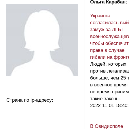
Ольга Карабан:
Украинка
согласилась вый
замуж за ЛГБТ-
военнослужащег
чтобы обеспечит
права в случае
гибели на фрон
Людей, которых
против легализа
больше, чем 25т
в военное время
не время приним
такие законы.
Страна по ip-адресу:
2022-11-01 18:40
В Овидиополе