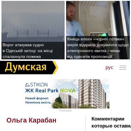
Кінець епохи «чорної готівки»:
Ворог атакував судно
мерія відкрила документи щодо
в Одеській затоці: на місці
електронного квитка і чекає
спалахнула пожежа
від одеситів пропозицій
рус
Реклама
Комментарии
Ольга Карабан
которые остави