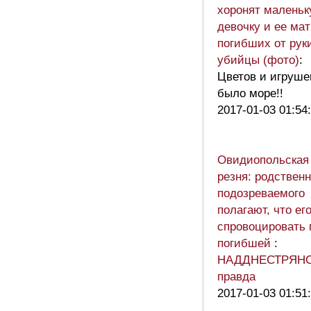
хоронят малень
девочку и ее мат
погибших от рук
убийцы (фото)
:
Цветов и игруше
было море!!
2017-01-03 01:54
Овидиопольская
резня: родствен
подозреваемого
полагают, что ег
спровоцировать
погибшей
:
НАДДНЕСТРЯН
правда
2017-01-03 01:51