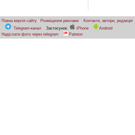
Повна версія сайту
Розміщення реклами
Контакти, автори, редакція
Telegram-канал
Застосунок:
iPhone
Android
Надіслати фото через telegram
Patreon