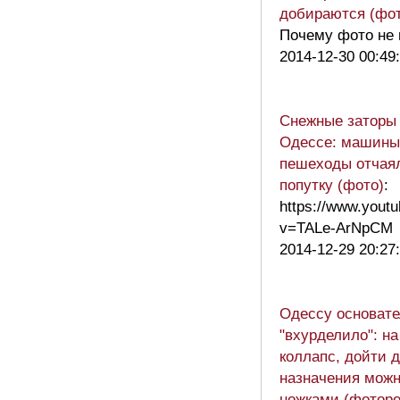
добираются (фо
Почему фото не
2014-12-30 00:49
Снежные заторы 
Одессе: машины 
пешеходы отчая
попутку (фото)
:
https://www.yout
v=TALe-ArNpCM
2014-12-29 20:27
Одессу основате
"вхурделило": на
коллапс, дойти 
назначения можн
ножками (фоторе