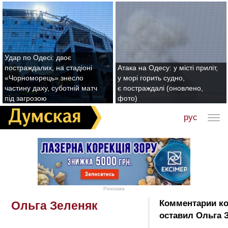
Удар по Одесі: двоє
постраждалих, на стадіоні
Атака на Одесу: у місті приліт,
«Чорноморець» знесло
у морі горить судно,
частину даху, суботній матч
є постраждалі (оновлено,
під загрозою
фото)
рус
Реклама
Комментарии к
Ольга Зеленяк
оставил Ольга 