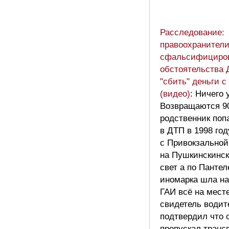
Расследование:
правоохранител
сфальсифициро
обстоятельства 
"сбить" деньги с
(видео)
: Ничего 
Возвращаются 90
родственник поп
в ДТП в 1998 го
с Привокзально
на Пушкинскинск
свет а по Панте
иномарка шла на
ГАИ всё на мест
свидетель водит
подтвердил что 
пропускал транс