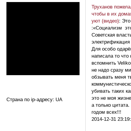
Труханов пожела
чтобы в их дома
уют (видео)
: Эт
:«Социализм это
Советская власт
электрификация 
Для особо одарё
написала то что 
вспомнить Veliko
не надо сразу м
обзывать меня т
коммунистическо
убивать таких ка
это не моя жизн
Страна по ip-адресу: UA
а только цитата
годом всех!!!
2014-12-31 23:19