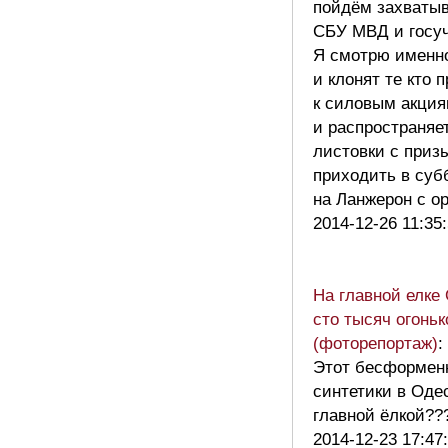
пойдём захваты
СБУ МВД и госу
Я смотрю именно
и клонят те кто 
к силовым акци
и распространяет
листовки с приз
приходить в суб
на Ланжерон с 
2014-12-26 11:35
На главной елке
сто тысяч огоньк
(фоторепортаж)
:
Этот бесформен
синтетики в Оде
главной ёлкой?
2014-12-23 17:47