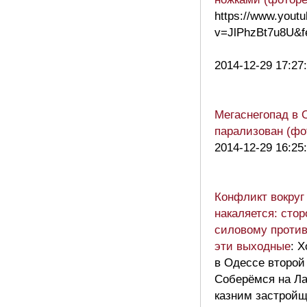
https://www.yout
v=JlPhzBt7u8U&fe
2014-12-29 17:27
Мегаснегопад в 
парализован (фо
2014-12-29 16:25
Конфликт вокруг
накаляется: стор
силовому проти
эти выходные
: 
в Одессе второй
Соберёмся на Л
казним застройщ