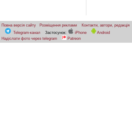
Повна версія сайту
Розміщення реклами
Контакти, автори, редакція
Telegram-канал
Застосунок:
iPhone
Android
Надіслати фото через telegram
Patreon