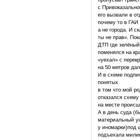
с Привоказально
его вызвали в о
почему то в ГАИ
а не города. И с
ты не прав». По
ДТП где зелёный
поменялся на кр
«уехал» с перекр
на 50 метров да
И в схеме подпи
понятых
в том что мой р
отказался схему
на месте происш
А в день суда (
материальный у
у иномарки)под 
подъехала мили