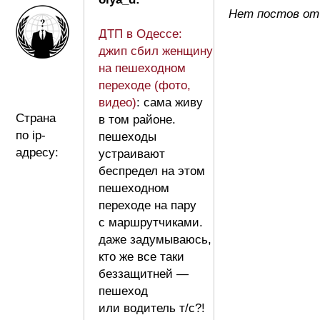
Нет постов от 
ДТП в Одессе:
джип сбил женщину
на пешеходном
переходе (фото,
видео)
: сама живу
Страна
в том районе.
по ip-
пешеходы
адресу:
устраивают
беспредел на этом
пешеходном
переходе на пару
с маршрутчиками.
даже задумываюсь,
кто же все таки
беззащитней —
пешеход
или водитель т/с?!