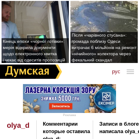
Після «чарівного стусана»:
Кінець епохи «чорної готівки»:
громада поблизу Одеси
мерія відкрила документи
витрачає 6 мільйонів на ремонт
щодо електронного квитка
«нічийного» колектора через
і чекає від одеситів пропозицій
фекальний скандал
рус
Реклама
Комментарии
Записи в блоге
olya_d
которые оставила
написала olya_
olya_d: