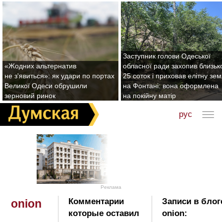
Заступник голови Одеської
«Жодних альтернатив
обласної ради захопив близьк
не з'явиться»: як удари по портах
25 соток і приховав елітну зе
Великої Одеси обрушили
на Фонтані: вона оформлена
зерновий ринок
на покійну матір
рус
Реклама
Комментарии
Записи в блог
onion
которые оставил
onion: