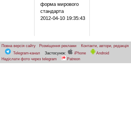
форма мирового
стандарта
2012-04-10 19:35:43
Повна версія сайту
Розміщення реклами
Контакти, автори, редакція
Telegram-канал
Застосунок:
iPhone
Android
Надіслати фото через telegram
Patreon