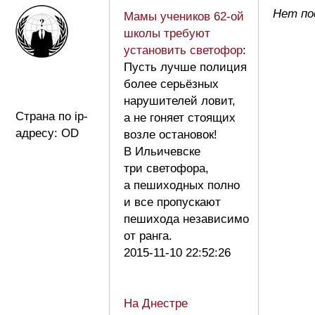
Нет по
Мамы учеников 62-ой
школы требуют
установить светофор
:
Пусть лучше полиция
более серьёзных
нарушителей ловит,
Страна по ip-
а не гоняет стоящих
адресу: OD
возле остановок!
В Ильичевске
три светофора,
а пешиходных полно
и все пропускают
пешихода независимо
от ранга.
2015-11-10 22:52:26
На Днестре