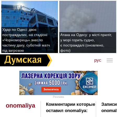
Удар по Одесі: двоє
постраждалих, на стадіоні
Атака на Одесу: у місті приліт,
«Чорноморець» знесло
у морі горить судно,
частину даху, суботній матч
є постраждалі (оновлено,
під загрозою
фото)
рус
Реклама
Комментарии которые
Записи
onomaliya
оставил onomaliya:
onomal