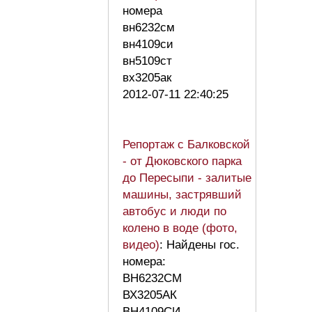
номера
вн6232см
вн4109си
вн5109ст
вх3205ак
2012-07-11 22:40:25
Репортаж с Балковской
- от Дюковского парка
до Пересыпи - залитые
машины, застрявший
автобус и люди по
колено в воде (фото,
видео)
: Найдены гос.
номера:
ВН6232СМ
ВХ3205АК
ВН4109СИ