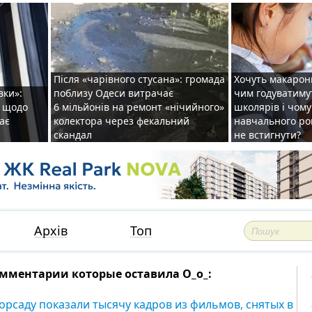
Після «чарівного стусана»: громада
Хочуть макарони
вки»:
поблизу Одеси витрачає
чим годуватиму
и щодо
6 мільйонів на ремонт «нічийного»
школярів і чому
ає
колектора через фекальний
навчального ро
скандал
не встигнути?
Архів
Топ
мментарии которые оставила О_о_:
Горсаду показали тысячу кадров из фильмов, снятых в