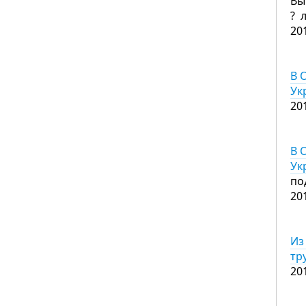
Вы
? 
20
В 
Ук
20
В 
Ук
по
20
Из
тр
20