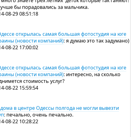
 много знаете трех летних деток которые так ганяют!
лучше бы порадовались за мальчика.
14-08-29 08:51:18
Одессе открылась самая большая фотостудия на юге
раины (новости компаний)
: я думаю это так задумано)
14-08-22 17:00:02
Одессе открылась самая большая фотостудия на юге
раины (новости компаний)
: интересно, на сколько
днимется стоимость услуг?
14-08-22 15:59:54
 дома в центре Одессы полгода не могли вывезти
уп
: печально, очень печально.
14-08-22 10:28:22