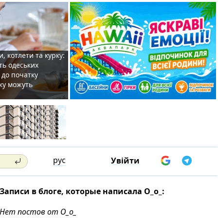
, котлети та курку:
ть одеських
 до початку
ку можуть
рус
Увійти
Записи в блоге, которые написала О_о_:
Нет постов от О_о_