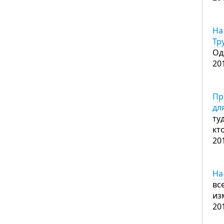
На
Тр
Оде
20
Пр
дл
ту
кт
20
На
вс
из
20