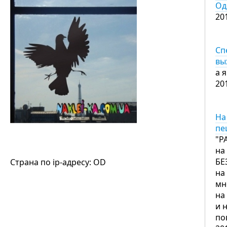
Од
20
Сп
вы
а 
20
На
пе
"Р
на
БЕ
Страна по ip-адресу: OD
на
мн
на
и 
по