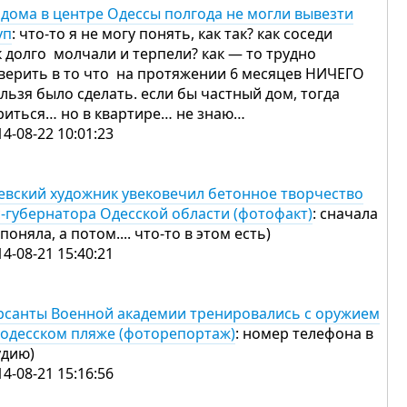
 дома в центре Одессы полгода не могли вывезти
уп
: что-то я не могу понять, как так? как соседи
к долго молчали и терпели? как — то трудно
верить в то что на протяжении 6 месяцев НИЧЕГО
льзя было сделать. если бы частный дом, тогда
риться… но в квартире… не знаю…
14-08-22 10:01:23
евский художник увековечил бетонное творчество
с-губернатора Одесской области (фотофакт)
: сначала
 поняла, а потом.... что-то в этом есть)
14-08-21 15:40:21
рсанты Военной академии тренировались с оружием
 одесском пляже (фоторепортаж)
: номер телефона в
удию)
14-08-21 15:16:56