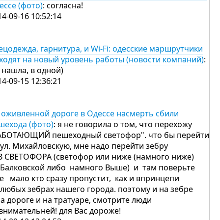
ессе (фото)
: согласна!
14-09-16 10:52:14
ецодежда, гарнитура, и Wi-Fi: одесские маршрутчики
ходят на новый уровень работы (новости компаний)
:
я нашла, в одной)
14-09-15 12:36:21
 оживленной дороге в Одессе насмерть сбили
шехода (фото)
: я не говорила о том, что перехожу
АБОТАЮЩИЙ пешеходный светофор". что бы перейти
 ул. Михайловскую, мне надо перейти зебру
З СВЕТОФОРА (светофор или ниже (намного ниже)
 Балковской либо намного Выше) и там поверьте
е мало кто сразу пропустит, как и впринцепи
 любых зебрах нашего города. поэтому и на зебре
на дороге и на тратуаре, смотрите люди
внимательней! для Вас дороже!