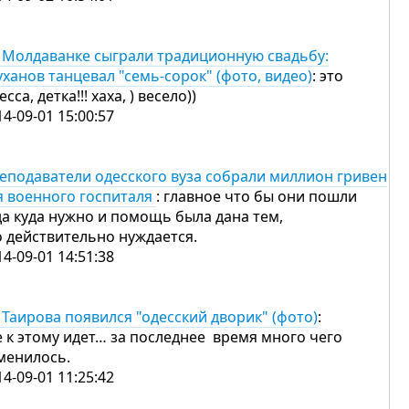
 Молдаванке сыграли традиционную свадьбу:
уханов танцевал "семь-сорок" (фото, видео)
: это
сса, детка!!! хаха, ) весело))
14-09-01 15:00:57
еподаватели одесского вуза собрали миллион гривен
я военного госпиталя
: главное что бы они пошли
да куда нужно и помощь была дана тем,
о действительно нуждается.
14-09-01 14:51:38
 Таирова появился "одесский дворик" (фото)
:
е к этому идет… за последнее время много чего
менилось.
14-09-01 11:25:42