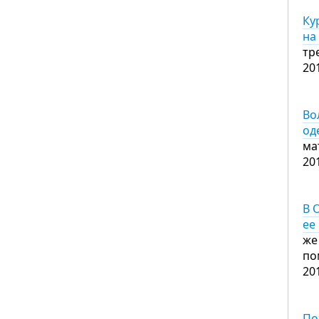
Ку
на
тр
20
Во
од
ма
20
В 
ее
же
по
20
По