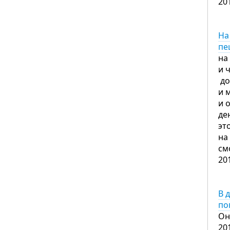
20
На
пе
на
и 
до
и 
и 
де
эт
на
см
20
В 
по
Он
20