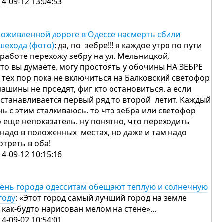
14-09-12 13:04:53
 оживленной дороге в Одессе насмерть сбили
шехода (фото)
: да, по зебре!!! я каждое утро по пути
 работе перехожу зебру на ул. Мельницкой,
что вы думаете, могу простоять у обочины НА ЗЕБРЕ
 тех пор пока не включиться на Балковский светофор
машины не проедят, фиг кто остановиться. а если
останавливается первый ряд то второй летит. Каждый
нь с этим сталкиваюсь. то что зебра или светофор
о еще непоказатель. ну понятно, что переходить
 надо в положенных местах, но даже и там надо
отреть в оба!
14-09-12 10:15:16
день города одесситам обещают теплую и солнечную
году
: «Этот город самый лучший город на земле
 как-будто нарисован мелом на стене»…
14-09-02 10:54:01