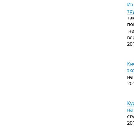
Из
тр
та
по
не
ве
20
Ки
эк
не
20
Ку
на
ст
20