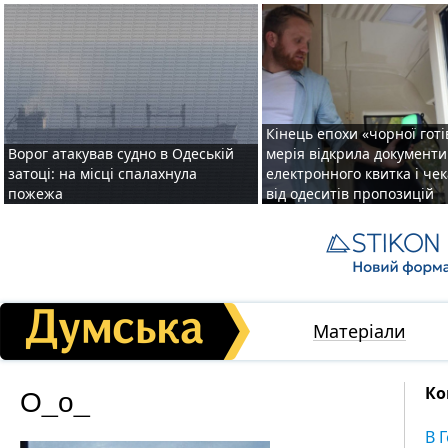
Кінець епохи «чорної готі
Ворог атакував судно в Одеській
мерія відкрила документ
затоці: на місці спалахнула
електронного квитка і чек
пожежа
від одеситів пропозицій
Матеріали
О_о_
Ко
В 