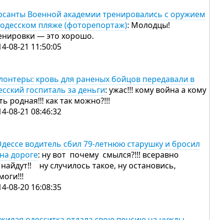
рсанты Военной академии тренировались с оружием
 одесском пляже (фоторепортаж)
: Молодцы!
енировки — это хорошо.
14-08-21 11:50:05
лонтеры: кровь для раненых бойцов передавали в
есский госпиталь за деньги
: ужас!!! кому война а кому
ть родная!!! как так можно?!!!
14-08-21 08:46:32
Одессе водитель сбил 79-летнюю старушку и бросил
 на дороге
: ну вот почему смылся?!!! всеравно
 найдут!! ну случилось такое, ну остановись,
моги!!!
14-08-20 16:08:35
жилая одесситка отдала свою пенсию на нужды