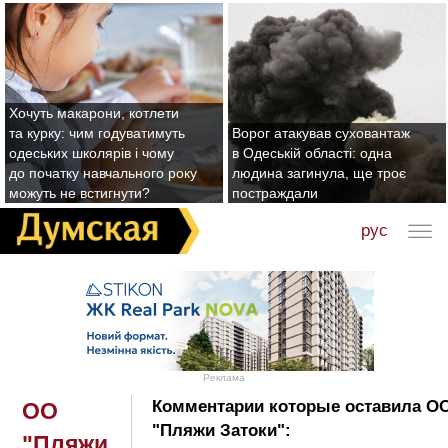
Хочуть макарони, котлети
та курку: чим годуватимуть
Ворог атакував суховантаж
одеських школярів і чому
в Одеській області: одна
до початку навчального року
людина загинула, ще троє
можуть не встигнути?
постраждали
рус
Реклама
Комментарии которые оставила О
ОО
"Пляжи Затоки":
"Пляжи