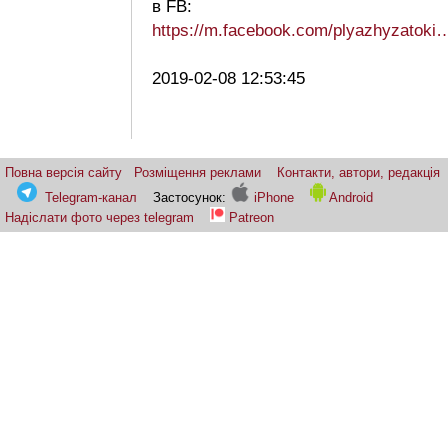
в FB:
https://m.facebook.com/plyazhyzatoki
2019-02-08 12:53:45
Повна версія сайту
Розміщення реклами
Контакти, автори, редакція
Telegram-канал
Застосунок:
iPhone
Android
Надіслати фото через telegram
Patreon