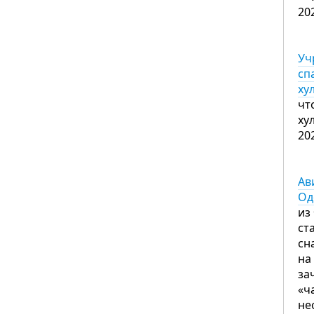
20
Уч
сп
ху
чт
ху
20
Ав
Од
из
ст
сн
на
за
«ч
не