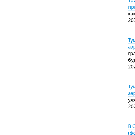
Тр
пр
ка
20
Ту
аэ
гр
бу
20
Ту
аэ
уж
20
В 
(ф