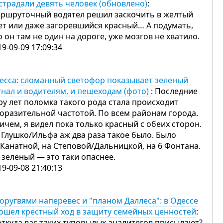
страдали девять человек (обновлено)
:
ршруточный водятел решил заскочить в желтый
ет или даже загоревшийся красный… А подумать,
о он там не один на дороге, уже мозгов не хватило.
19-09-09 17:09:34
есса: сломанный светофор показывает зеленый
гнал и водителям, и пешеходам (фото)
: Последние
ру лет поломка такого рода стала происходит
поразительной частотой. По всем районам города.
ичем, я видел пока только красный с обеих сторон.
 Глушко/Ильфа аж два раза такое было. Было
 Канатной, на Степовой/Дальницкой, на 6 Фонтана.
 зеленый — это таки опаснее.
19-09-08 21:40:13
хоругвями наперевес и "планом Даллеса": в Одессе
ошел крестный ход в защиту семейных ценностей
:
откуда вас таких тупорылых аналитегов присылают?