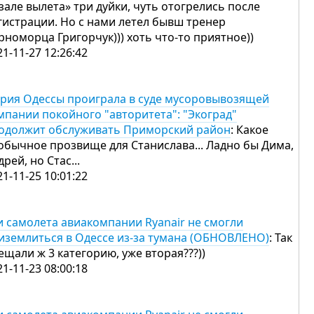
«зале вылета» три дуйки, чуть отогрелись после
гистрации. Но с нами летел бывш тренер
рноморца Григорчук))) хоть что-то приятное))
21-11-27 12:26:42
рия Одессы проиграла в суде мусоровывозящей
мпании покойного "авторитета": "Экоград"
одолжит обслуживать Приморский район
: Какое
обычное прозвище для Станислава... Ладно бы Дима,
дрей, но Стас...
21-11-25 10:01:22
и самолета авиакомпании Ryanair не смогли
иземлиться в Одессе из-за тумана (ОБНОВЛЕНО)
: Так
ещали ж 3 категорию, уже вторая???))
21-11-23 08:00:18