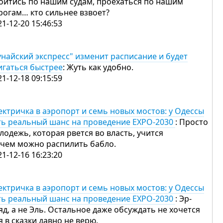
ойтись по нашим судам, проехаться по нашим
рогам… кто сильнее взвоет?
21-12-20 15:46:53
унайский экспресс" изменит расписание и будет
игаться быстрее
: Жуть как удобно.
21-12-18 09:15:59
ектричка в аэропорт и семь новых мостов: у Одессы
ть реальный шанс на проведение EXPO-2030
: Просто
лодежь, которая рвется во власть, учится
 чем можно распилить бабло.
21-12-16 16:23:20
ектричка в аэропорт и семь новых мостов: у Одессы
ть реальный шанс на проведение EXPO-2030
: Эр-
яд, а не Эль. Остальное даже обсуждать не хочется
я в сказки давно не верю.