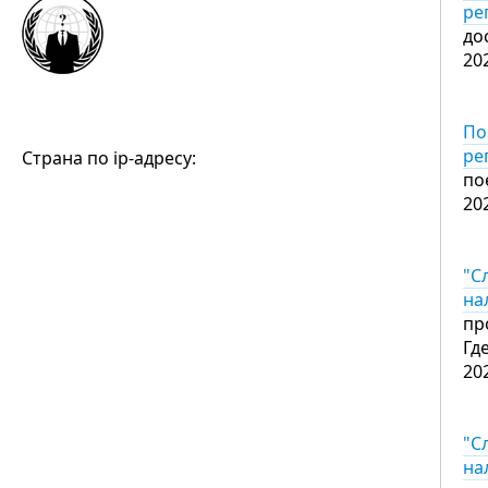
ре
до
20
По
ре
Страна по ip-адресу:
по
20
"С
на
пр
Гд
20
"С
на