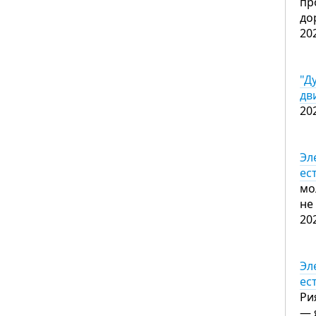
пр
до
20
"Д
дв
20
Эл
ес
мо
не
20
Эл
ес
Ри
— 