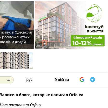
мству: в Одеському
к російської атаки
 ще вісім людей
рус
Увійти
Записи в блоге, которые написал Orfeus:
Нет постов от Orfeus