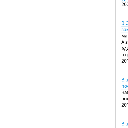
20
В 
за
ма
А 
ед
от
20
В 
по
на
во
20
В 