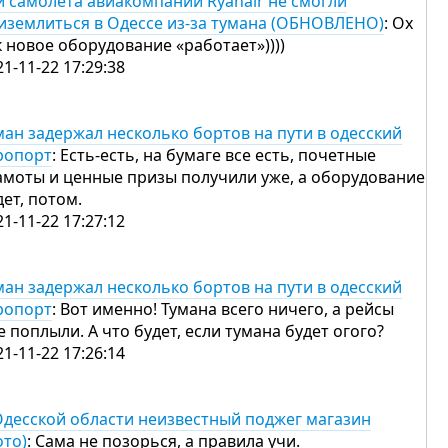
и самолета авиакомпании Ryanair не смогли
иземлиться в Одессе из-за тумана (ОБНОВЛЕНО)
: Ох
к новое оборудование «работает»))))
21-11-22 17:29:38
ман задержал несколько бортов на пути в одесский
ропорт
: Есть-есть, на бумаге все есть, почетные
амоты и ценные призы получили уже, а оборудование
дет, потом.
21-11-22 17:27:12
ман задержал несколько бортов на пути в одесский
ропорт
: Вот именно! Тумана всего ничего, а рейсы
е поплыли. А что будет, если тумана будет огого?
21-11-22 17:26:14
Одесской области неизвестный поджег магазин
ото)
: Сама не позорься, а правила учи.