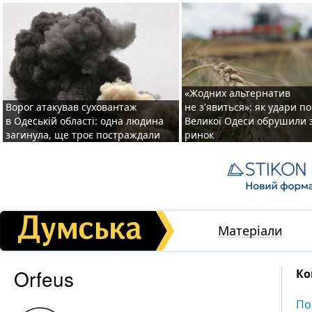
«Жодних альтернатив
Ворог атакував суховантаж
не з'явиться»: як удари п
в Одеській області: одна людина
Великої Одеси обрушили 
загинула, ще троє постраждали
ринок
Матеріали
Orfeus
Ко
По