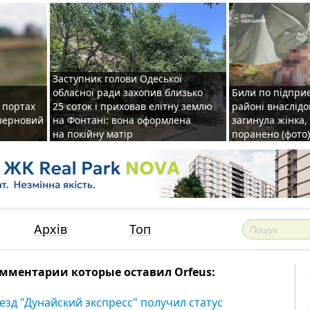
Заступник голови Одеської
обласної ради захопив близько
Били по підприє
о портах
25 соток і приховав елітну землю
районі внаслідо
зерновий
на Фонтані: вона оформлена
загинула жінка,
на покійну матір
поранено (фото)
Архів
Топ
мментарии которые оставил Orfeus:
езд "Дунайский экспресс" получил статус