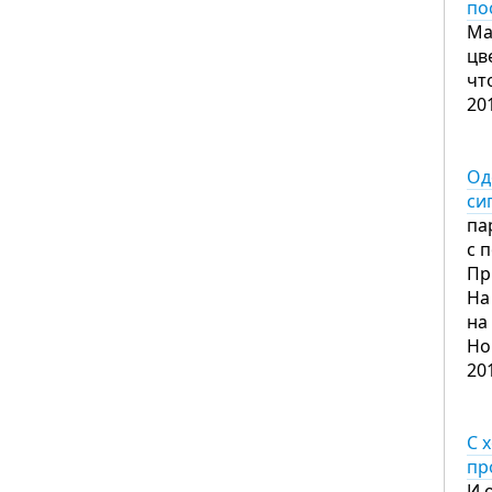
по
Ма
цв
чт
20
Од
си
па
с 
Пр
На
на
Но
20
С 
пр
И 