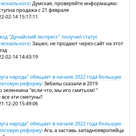
гионального
: Думская, проверяйте информацию:
ступна продажа с 21 февраля
22-02-14 15:17:11
езд "Дунайский экспресс" получил статус
гионального
: Зашел, не продают через сайт на этот
езд
22-02-14 14:43:19
луга народа" обещает в начале 2022 года большую
логовую реформу
: Зебилы сказали в 2019
о зеленкина "если что, мы иго смитьом! "
е все эти сметуны?
21-12-20 15:49:06
луга народа" обещает в начале 2022 года большую
логовую реформу
: Ага, а заставь западноевропейца