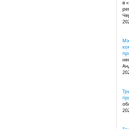
в 
ре
Че
20
Мэ
ко
пр
не
Ан
20
Тр
пр
об
20