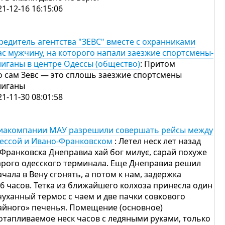
21-12-16 16:15:06
редитель агентства "ЗЕВС" вместе с охранниками
ас мужчину, на которого напали заезжие спортсмены-
лиганы в центре Одессы (общество)
: Притом
о сам Зевс — это сплошь заезжие спортсмены
лиганы
21-11-30 08:01:58
иакомпании МАУ разрешили совершать рейсы между
ессой и Ивано-Франковском
: Летел неск лет назад
 Франковска Днеправиа хай бог милує, сарай похуже
арого одесского терминала. Еще Днеправиа решил
ачала в Вену сгонять, а потом к нам, задержка
 6 часов. Тетка из ближайшего колхоза принесла один
чуханный термос с чаем и две пачки совкового
айного» печенья. Помещение (основное)
отапливаемое неск часов с ледяными руками, только