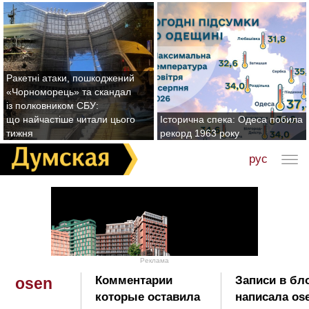
Ракетні атаки, пошкоджений
«Чорноморець» та скандал
із полковником СБУ:
що найчастіше читали цього
Історична спека: Одеса побила
тижня
рекорд 1963 року
рус
Реклама
Комментарии
Записи в бл
osen
которые оставила
написала os