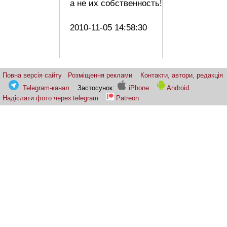
а не их собственность!
2010-11-05 14:58:30
Повна версія сайту
Розміщення реклами
Контакти, автори, редакція
Telegram-канал
Застосунок:
iPhone
Android
Надіслати фото через telegram
Patreon