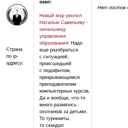
osen:
Нет постов 
Новый мэр уволил
Наталью Савельеву -
начальницу
управления
образования
: Надо
Страна
еще разобраться
по ip-
с ситуацией,
адресу:
происшедшей
с педофилом,
прикрывающимся
преподавателем
компьютерных курсов.
Да и вообще, что-то
много развелось
охотников за детьми.
То турникеты,
то скандал