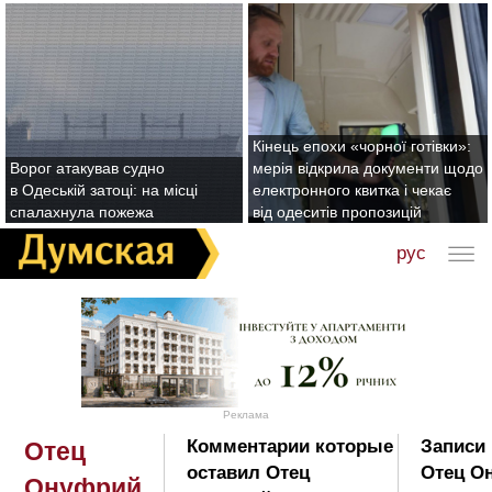
Кінець епохи «чорної готівки»:
Ворог атакував судно
мерія відкрила документи щодо
в Одеській затоці: на місці
електронного квитка і чекає
спалахнула пожежа
від одеситів пропозицій
рус
Реклама
Комментарии которые
Записи 
Отец
оставил Отец
Отец О
Онуфрий