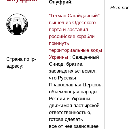
Онуфрий:
Нет по
"Гетман Сагайдачный"
вышел из Одесского
порта и заставил
российские корабли
покинуть
территориальные воды
Украины
: Священный
Страна по ip-
Синод, братие,
адресу:
засвидетельствовал,
что Русская
Православная Церковь,
объемлющая народы
России и Украины,
движимая пастырской
ответственностью,
готова сделать
все от нее зависящее