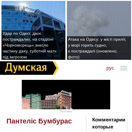
Удар по Одесі: двоє
постраждалих, на стадіоні
Атака на Одесу: у місті приліт,
«Чорноморець» знесло
у морі горить судно,
частину даху, суботній матч
є постраждалі (оновлено,
під загрозою
фото)
рус
Реклама
Комментарии
Пантеліс Бумбурас
которые