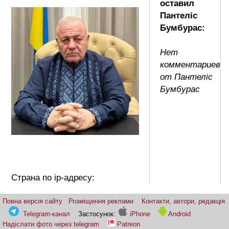
оставил
Пантеліс
Бумбурас:
Нет
комментариев
от Пантеліс
Бумбурас
Страна по ip-адресу:
Повна версія сайту
Розміщення реклами
Контакти, автори, редакція
Telegram-канал
Застосунок:
iPhone
Android
Надіслати фото через telegram
Patreon