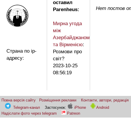
оставил
Нет постов от
Parenheus:
Мирна угода
між
Азербайджаном
та Вірменією
:
Страна по ip-
Розмови про
адресу:
свiт?
2023-10-25
08:56:19
Повна версія сайту
Розміщення реклами
Контакти, автори, редакція
Telegram-канал
Застосунок:
iPhone
Android
Надіслати фото через telegram
Patreon