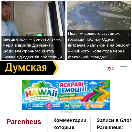
Після «чарівного стусана»:
Кінець епохи «чорної готівки»:
громада поблизу Одеси
мерія відкрила документи
витрачає 6 мільйонів на ремонт
щодо електронного квитка
«нічийного» колектора через
і чекає від одеситів пропозицій
фекальний скандал
рус
Реклама
Комментарии
Записи в блог
Parenheus
которые
Parenheus: