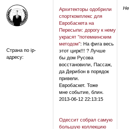
Не
Архитекторы одобрили
спорткомплекс для
Евробаскета на
Пересыпи: дорогу к нему
украсят "потемкинским
методом"
: На фига весь
Страна по ip-
этот цирк!!! ? Лучше
адресу:
бы дом Русова
восстановили, Пассаж,
да Дерибон в порядок
привели.
Евробаскет. Тоже
мне событие, блин.
2013-06-12 22:13:15
Одессит собрал самую
большую коллекцию