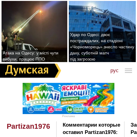
Удар по Одесі: двоє
постраждалих, на стадіоні
«Чорноморець» знесло частину
Атака на Одесу: у місті чути
даху, суботній матч
вибухи, працює ППО
під загрозою
рус
Реклама
Комментарии которые
За
Partizan1976
оставил Partizan1976:
Pa