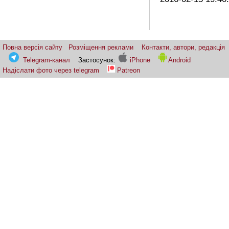
Повна версія сайту
Розміщення реклами
Контакти, автори, редакція
Telegram-канал
Застосунок:
iPhone
Android
Надіслати фото через telegram
Patreon