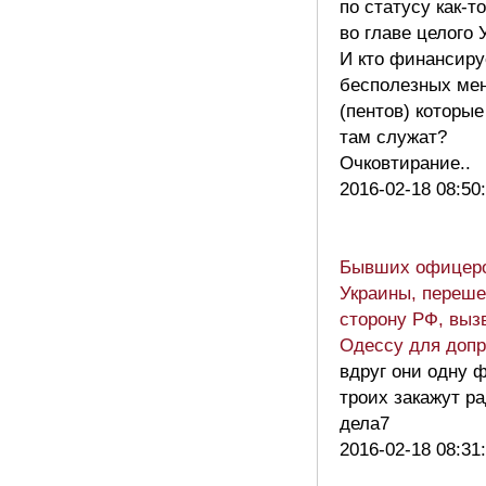
по статусу как-т
во главе целого
И кто финансиру
бесполезных ме
(пентов) которые
там служат?
Очковтирание..
2016-02-18 08:50
Бывших офицер
Украины, переш
сторону РФ, выз
Одессу для доп
вдруг они одну 
троих закажут ра
дела7
2016-02-18 08:31