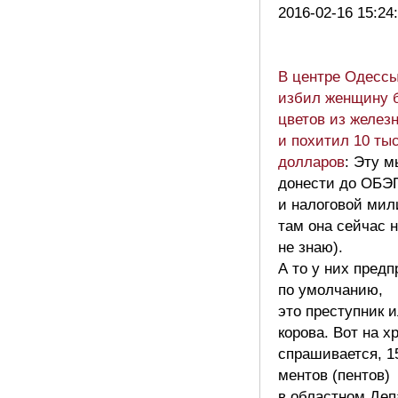
2016-02-16 15:24
В центре Одессы
избил женщину 
цветов из желез
и похитил 10 ты
долларов
: Эту 
донести до ОБЭ
и налоговой мил
там она сейчас 
не знаю).
А то у них пред
по умолчанию,
это преступник 
корова. Вот на х
спрашивается, 1
ментов (пентов)
в областном Деп