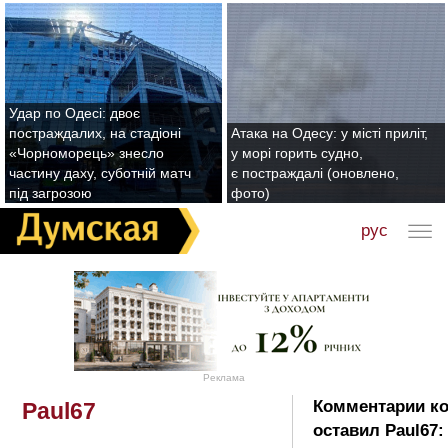
Удар по Одесі: двоє
постраждалих, на стадіоні
Атака на Одесу: у місті приліт,
«Чорноморець» знесло
у морі горить судно,
частину даху, суботній матч
є постраждалі (оновлено,
під загрозою
фото)
рус
Реклама
Комментарии к
Paul67
оставил Paul67: