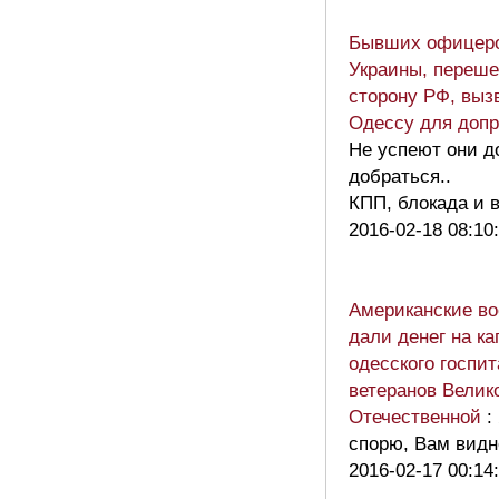
Бывших офицер
Украины, переш
сторону РФ, выз
Одессу для доп
Не успеют они д
добраться..
КПП, блокада и 
2016-02-18 08:10
Американские в
дали денег на к
одесского госпи
ветеранов Велик
Отечественной
:
спорю, Вам видн
2016-02-17 00:14