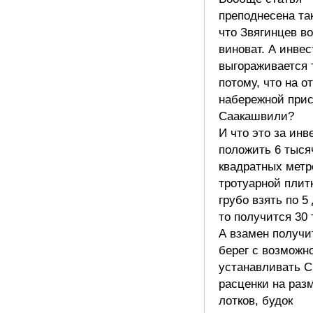
преподнесена так
что Звягинцев в
виноват. А инвес
выгораживается 
потому, что на о
набережной прис
Саакашвили?
И что это за ин
положить 6 тыся
квадратных метр
тротуарной плит
грубо взять по 5
то получится 30 
А взамен получи
берег с возможн
устанавливать 
расценки на ра
лотков, будок