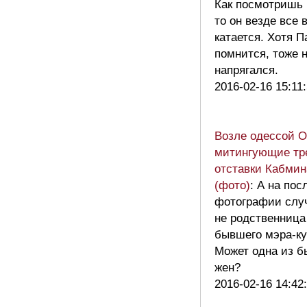
Как посмотришь 
то он везде все 
катается. Хотя П
помнится, тоже 
напрягался.
2016-02-16 15:11
Возле одессой 
митингующие тр
отставки Кабми
(фото)
: А на по
фотографии слу
не родственница
бывшего мэра-к
Может одна из 
жен?
2016-02-16 14:42