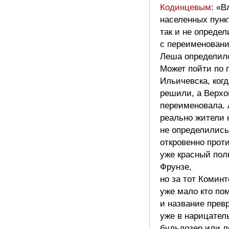
Кодинцевым
: «В
населенных пунк
так и не опреде
с переименован
Леша определил
Может пойти по 
Ильичевска, когд
решили, а Верхо
переименовала. 
реально жители 
не определились
откровенно прот
уже красный пол
Фрунзе,
но за тот Коминт
уже мало кто по
и название прев
уже в нарицател
бульдозер или л