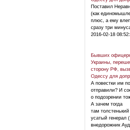
Поставил Нерав
(как единомышле
плюс, а ему вле
сразу три мину
2016-02-18 08:52
Бывших офицер
Украины, переш
сторону РФ, выз
Одессу для доп
А повестки им п
отправили? И с
о подозрении то
А зачем тогда
там толстенький
усатый генерал 
внедорожник Ау