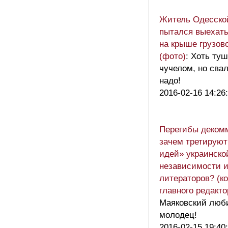
Житель Одесско
пытался выехать
на крыше грузов
(фото)
: Хоть туш
чучелом, но сва
надо!
2016-02-16 14:26
Перегибы деком
зачем третируют
идей» украинско
независимости 
литераторов? (к
главного редакто
Маяковский люби
молодец!
2016-02-15 19:40