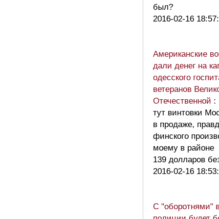
был?
2016-02-16 18:57
Американские в
дали денег на к
одесского госпи
ветеранов Велик
Отечественной
:
тут винтовки Мо
в продаже, прав
финского произв
моему в районе
139 долларов бе
2016-02-16 18:53
С "оборотнями" 
полиции будет б