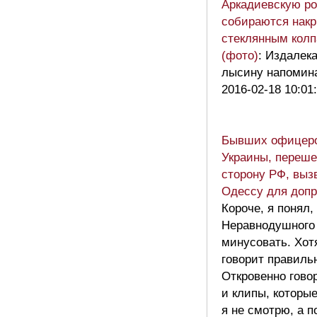
Аркадиевскую ро
собираются нак
стеклянным колп
(фото)
: Издалек
лысину напомина
2016-02-18 10:01
Бывших офицер
Украины, переш
сторону РФ, выз
Одессу для доп
Короче, я понял,
Неравнодушного
минусовать. Хот
говорит правиль
Откровенно гово
и клипы, которые
я не смотрю, а п