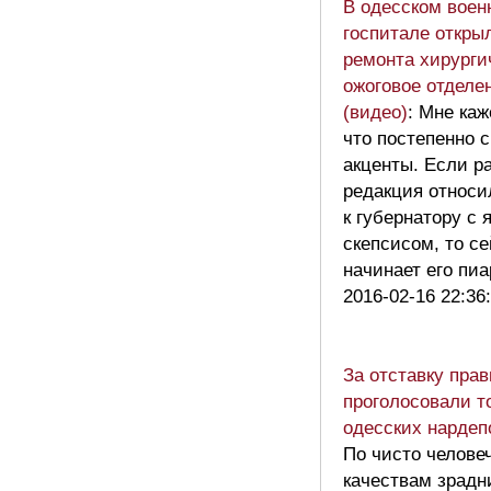
В одесском воен
госпитале откры
ремонта хирурги
ожоговое отделе
(видео)
: Мне каж
что постепенно
акценты. Если р
редакция относи
к губернатору с
скепсисом, то с
начинает его пи
2016-02-16 22:36
За отставку пра
проголосовали т
одесских нарде
По чисто челове
качествам зрадн