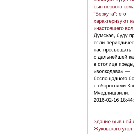
сын первого ком
"Беркута": его
характеризуют к
«настоящего вол
Думская, буду п
если периодичес
нас просвещать
о дальнейшей ка
в столице пред
«волкодава» —
беспощадного б
с оборотнями Ко
Мчедлишвили.
2016-02-16 18:44
Здание бывшей с
Жуковского угол