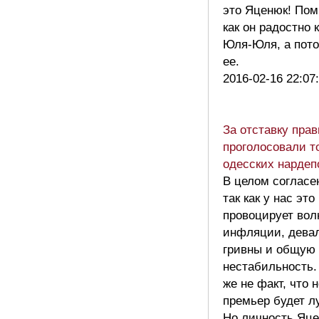
это Яценюк! Пом
как он радостно 
Юля-Юля, а пот
ее.
2016-02-16 22:07
За отставку пра
проголосовали т
одесских нарде
В целом согласе
так как у нас это
провоцирует вол
инфляции, дева
гривны и общую
нестабильность.
же не факт, что 
премьер будет л
Но личность Яц