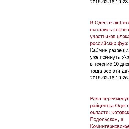
2016-02-18 19:28
В Одессе любит
пытались спров
участников блок
российских фур
Кабмин разреши
уже покинуть Ук
в течение 10 дне
тогда все эти д
2016-02-18 19:26
Рада переименуе
райцентра Одес
области: Котовск
Подольском, а
Коминтерновское