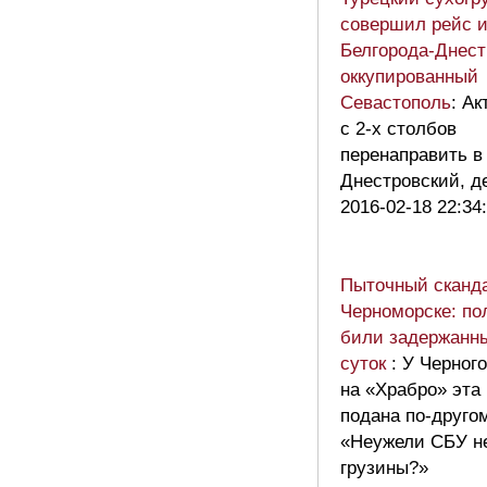
совершил рейс и
Белгорода-Днест
оккупированный
Севастополь
: А
с 2-х столбов
перенаправить в
Днестровский, д
2016-02-18 22:34
Пыточный сканд
Черноморске: по
били задержанны
суток
: У Черного
на «Храбро» эта
подана по-друго
«Неужели СБУ не
грузины?»