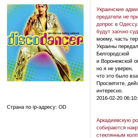
Украинские адм
предатели не пр
допрос в Одессу.
будут заочно су
моему, часть те
Украины передал
Белгородской
и Воронежской о
но я не уверен,
что это было вз
Просветите, дей
интересно.
2016-02-20 06:10
Страна по ip-адресу: OD
Аркадиевскую ро
собираются нак
стеклянным колп