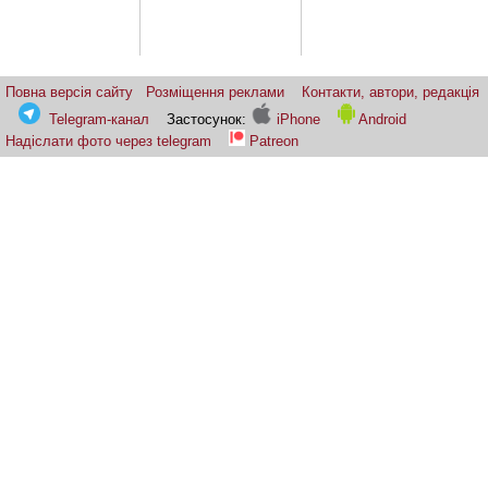
Повна версія сайту
Розміщення реклами
Контакти, автори, редакція
Telegram-канал
Застосунок:
iPhone
Android
Надіслати фото через telegram
Patreon