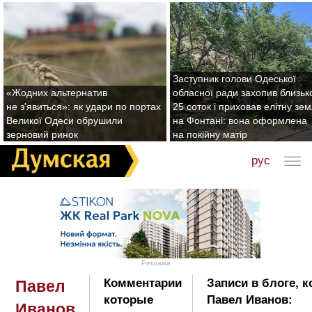
Заступник голови Одеської
«Жодних альтернатив
обласної ради захопив близьк
не з'явиться»: як удари по портах
25 соток і приховав елітну зе
Великої Одеси обрушили
на Фонтані: вона оформлена
зерновий ринок
на покійну матір
рус
Реклама
Комментарии
Записи в блоге, 
Павел
которые
Павел Иванов:
Иванов