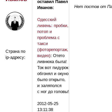
оставил Павел
Нет постов от Па
Иванов:
Одесский
ливень: пробки,
потоп и
проблема с
такси
(фоторепортаж,
Страна по
видео)
: Отето
ip-адресу:
ливнюка была!
Ток вот пидурок
обгонял и окуно
было открыто,
и заляполся
с ног до головы!
2012-05-25
13:11:38