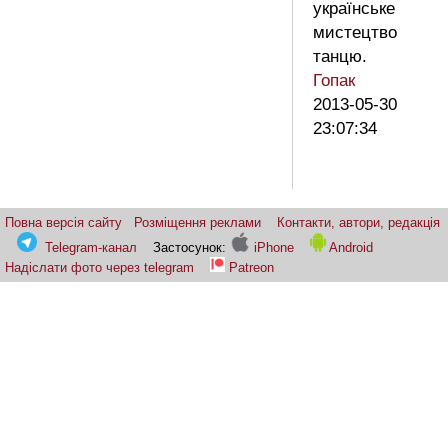
українське
мистецтво
танцю.
Гопак
2013-05-30
23:07:34
Повна версія сайту
Розміщення реклами
Контакти, автори, редакція
Telegram-канал
Застосунок:
iPhone
Android
Надіслати фото через telegram
Patreon