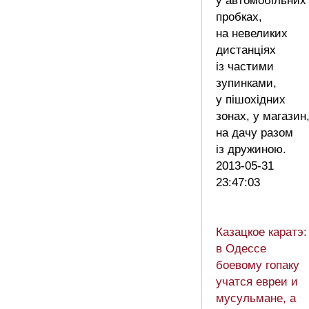
у автомобільних
пробках,
на невеликих
дистанціях
із частими
зупинками,
у пішохідних
зонах, у магазин
на дачу разом
із дружиною.
2013-05-31
23:47:03
Казацкое каратэ:
в Одессе
боевому гопаку
учатся евреи и
мусульмане, а