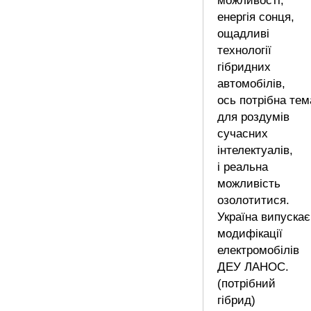
можливості,
енергія сонця,
ощадливі
технології
гібридних
автомобілів,
ось потрібна тем
для роздумів
сучасних
інтелектуалів,
і реальна
можливість
озолотитися.
Україна випускає
модифікації
електромобілів
ДЕУ ЛАНОС.
(потрібний
гібрид)