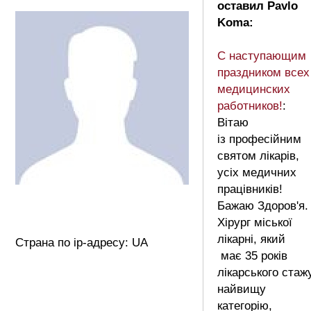
оставил Pavlo
Koma:
С наступающим
праздником всех
медицинских
работников!
:
Вітаю
із професійним
святом лікарів,
усіх медичних
працівників!
Бажаю Здоров'я.
Хірург міської
лікарні, який
Страна по ip-адресу: UA
має 35 років
лікарського стажу
найвищу
категорію,