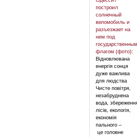
Одессит
построил
солнечный
веломобиль и
разъезжает на
нем под
государственны
флагом (фото)
:
Відновлювана
енергія сонця
дуже важлива
для людства
Чисте повітря,
незабруднена
вода, збереженн
лісів, екологія,
економія
пального –
це головне