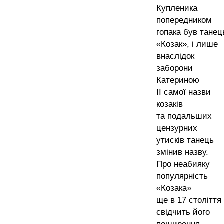
Купленика
попередником
гопака був танец
«Козак», і лише
внаслідок
заборони
Катериною
II самої назви
козаків
та подальших
цензурних
утисків танець
змінив назву.
Про неабияку
популярність
«Козака»
ще в 17 століття
свідчить його