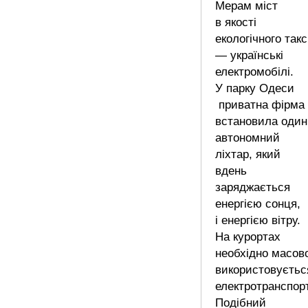
Мерам міст
в якості
екологічного такс
— українські
електромобілі.
У парку Одеси
приватна фірма
встановила один
автономний
ліхтар, який
вдень
заряджається
енергією сонця,
і енергією вітру.
На курортах
необхідно масов
використовуєтьс
електротранспорт
Подібний