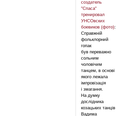
создатель
"Спаса"
тренировал
УНСОвских
боевиков (фото)
:
Справжній
фольклорний
гопак
був переважно
сольним
чоловічим
танцем, в основі
якого лежала
імпровізація
і змагання.
На думку
дослідника
козацьких танців
Вадима