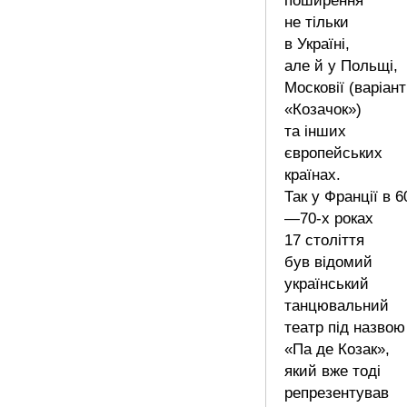
поширення
не тільки
в Україні,
але й у Польщі,
Московії (варіант
«Козачок»)
та інших
європейських
країнах.
Так у Франції в 6
—70-х роках
17 століття
був відомий
український
танцювальний
театр під назвою
«Па де Козак»,
який вже тоді
репрезентував