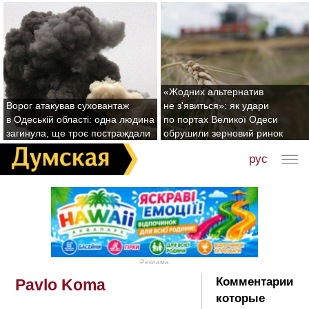
«Жодних альтернатив
Ворог атакував суховантаж
не з'явиться»: як удари
в Одеській області: одна людина
по портах Великої Одеси
загинула, ще троє постраждали
обрушили зерновий ринок
рус
Реклама
Комментарии
Pavlo Koma
которые