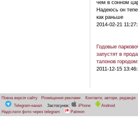
чем в сонном ца
Надеюсь он тепе
как раньше
2014-02-21 11:27
Годовые парков
запустят в прод
талонов городом
2011-12-15 13:46
Повна версія сайту
Розміщення реклами
Контакти, автори, редакція
Telegram-канал
Застосунок:
iPhone
Android
Надіслати фото через telegram
Patreon