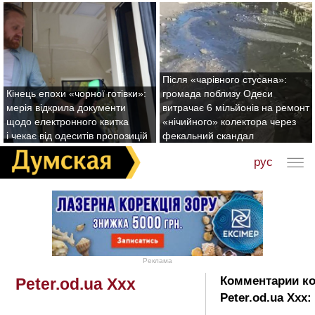
Після «чарівного стусана»:
Кінець епохи «чорної готівки»:
громада поблизу Одеси
мерія відкрила документи
витрачає 6 мільйонів на ремонт
щодо електронного квитка
«нічийного» колектора через
і чекає від одеситів пропозицій
фекальний скандал
рус
Реклама
Комментарии ко
Peter.od.ua Xxx
Peter.od.ua Xxx: