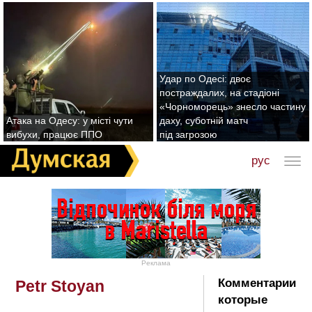
Удар по Одесі: двоє
постраждалих, на стадіоні
«Чорноморець» знесло частину
Атака на Одесу: у місті чути
даху, суботній матч
вибухи, працює ППО
під загрозою
рус
Реклама
Комментарии
Petr Stoyan
которые