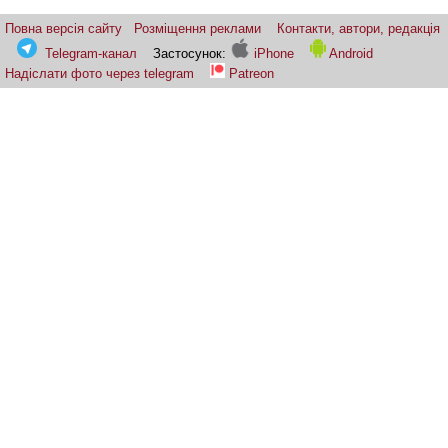
Повна версія сайту
Розміщення реклами
Контакти, автори, редакція
Telegram-канал
Застосунок:
iPhone
Android
Надіслати фото через telegram
Patreon