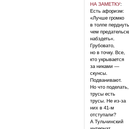
НА ЗАМЕТКУ
:
Есть афоризм:
«Лучше громко
в толпе перднуть
чем предательск
набздеть«.
Грубовато,
но в точку. Все,
кто укрывается
за никами —
скунсы.
Подванивают.
Но что поделать,
трусы есть
трусы. Не из-за
них в 41-м
отступали?
А Тульчинский
интернат