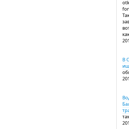
ot
fo
Та
за
во
ка
20
В 
ищ
об
20
Во
Ба
тр
та
20