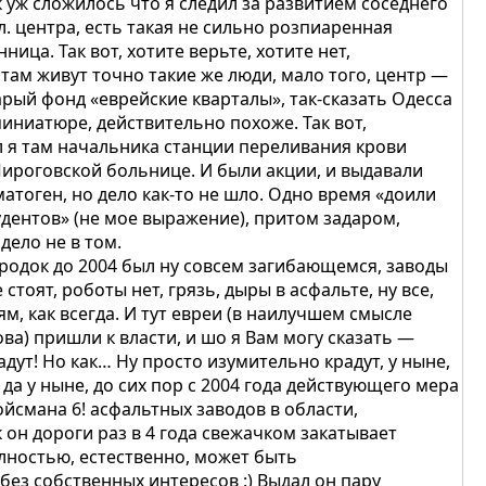
к уж сложилось что я следил за развитием соседнего
л. центра, есть такая не сильно розпиаренная
нница. Так вот, хотите верьте, хотите нет,
 там живут точно такие же люди, мало того, центр —
арый фонд «еврейские кварталы», так-сказать Одесса
миниатюре, действительно похоже. Так вот,
л я там начальника станции переливания крови
Пироговской больнице. И были акции, и выдавали
матоген, но дело как-то не шло. Одно время «доили
удентов» (не мое выражение), притом задаром,
 дело не в том.
родок до 2004 был ну совсем загибающемся, заводы
е стоят, роботы нет, грязь, дыры в асфальте, ну все,
ям, как всегда. И тут евреи (в наилучшем смысле
ова) пришли к власти, и шо я Вам могу сказать —
адут! Но как… Ну просто изумительно крадут, у ныне,
, да у ныне, до сих пор с 2004 года действующего мера
ойсмана 6! асфальтных заводов в области,
к он дороги раз в 4 года свежачком закатывает
лностью, естественно, может быть
 без собственных интересов :) Выдал он пару