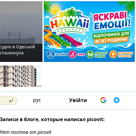
судно в Одеській
і спалахнула
рус
Увійти
Записи в блоге, которые написал picovit:
Нет постов от picovit