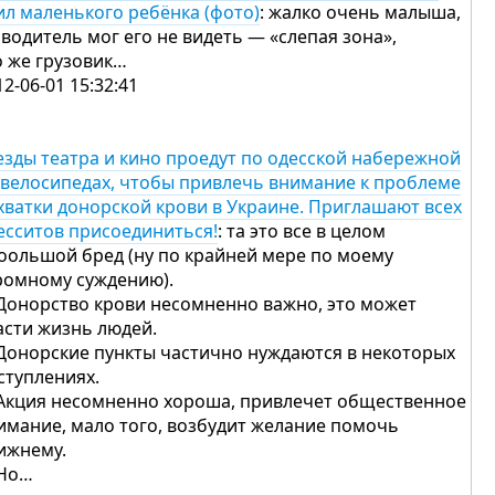
ил маленького ребёнка (фото)
: жалко очень малыша,
 водитель мог его не видеть — «слепая зона»,
о же грузовик…
12-06-01 15:32:41
езды театра и кино проедут по одесской набережной
 велосипедах, чтобы привлечь внимание к проблеме
хватки донорской крови в Украине. Приглашают всех
есситов присоединиться!
: та это все в целом
оольшой бред (ну по крайней мере по моему
ромному суждению).
 Донорство крови несомненно важно, это может
асти жизнь людей.
 Донорские пункты частично нуждаются в некоторых
ступлениях.
 Акция несомненно хороша, привлечет общественное
имание, мало того, возбудит желание помочь
ижнему.
 Но…