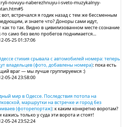
kryli-novuyu-naberezhnuyu-i-sveto-muzykalnyy-
ntan.htm#5
к вот, встречался я годик назад с тем же бессменным
ведующим, и знаете что? Доноры сами идут,
т как то так. Видно в цивилизованном месте сознание
к-то само без вело пробегов поднимается…
12-05-25 01:37:06
Одессе стихия срывала с автомобилей номера: теперь
ут владельцев (фото, добавлены номера)
: пока есть
щий враг — мы лучше группируемся :)
12-05-24 23:58:00
дный мир в Одессе. Последствия потопа на
лковской, маршрутки на встречке и город без
амваев (фоторепортаж)
: к каким конкретно воротам?
м кажись только у суда эти ворота и стоят!
12-05-24 23:52:24