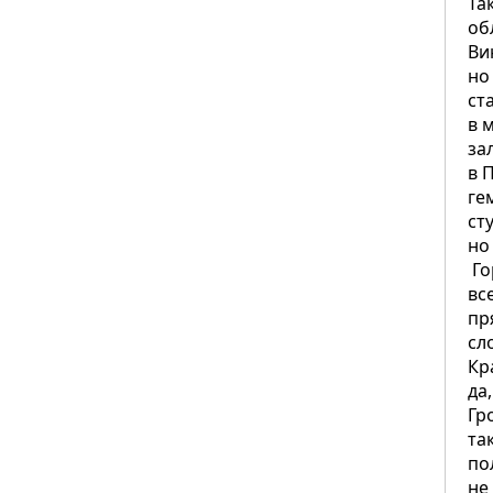
Та
об
Ви
но
ст
в 
за
в 
ге
ст
но
Го
вс
пр
сл
Кр
да
Гр
та
по
не