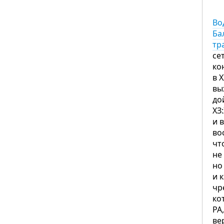
Во
Ба
тр
се
ко
в 
вы
до
ХЗ
и 
во
чт
не
но
и 
чр
ко
РА
ве