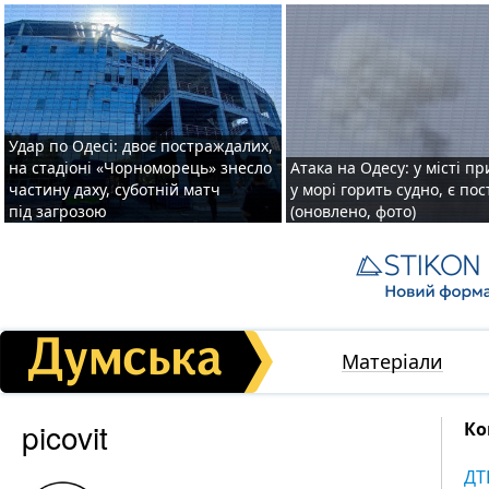
Удар по Одесі: двоє постраждалих,
на стадіоні «Чорноморець» знесло
Атака на Одесу: у місті пр
частину даху, суботній матч
у морі горить судно, є по
під загрозою
(оновлено, фото)
Матеріали
picovit
Ко
ДТ