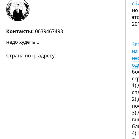
сб
но
эт
20
Контакты:
0639467493
надо худеть…
Зв
на
Страна по ip-адресу:
не
од
бо
ск
1)
сп
2)
по
3)
вн
бл
4)