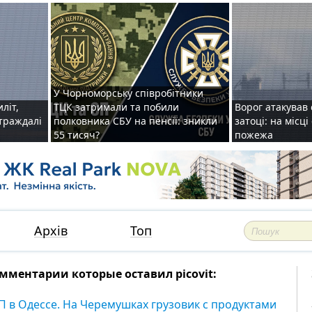
У Чорноморську співробітники
иліт,
ТЦК затримали та побили
Ворог атакував 
страждалі
полковника СБУ на пенсії: зникли
затоці: на місц
55 тисяч?
пожежа
Архів
Топ
мментарии которые оставил picovit:
П в Одессе. На Черемушках грузовик с продуктами