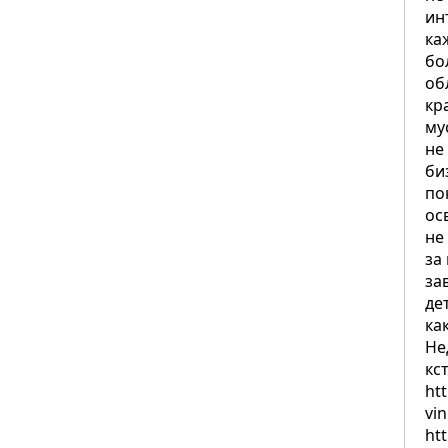
ин
ка
бо
об
кр
му
не
би
по
ос
не
за
за
де
ка
Не
кс
ht
vin
htt