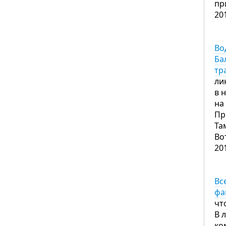
пр
20
Во
Ба
тр
ли
в 
на
Пр
Та
Во
20
Вс
фа
чт
В 
ко