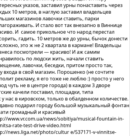
тересных указов, заставил урны понаставить через
ждых 10 метров, в наглую заставил владельцев
льших магазинов лавочки ставить, парки
лагораживать. И стало вот так внезапно в Виннице
асиво. И самое прикольное что народ перестал
сорить, гадить. 10 метров же до урны, бычок донести
 сложно, это ж не 2 квартала в кармане! Владельцы
знеса посмотрели — красиво! И аж самим
нравилось по людски жить, начали ставить
вещение, лавочки, беседки, притом просто так,
 у входа в свой магазин. Порошенко (не сочтите
 полит рекламу, я его тоже не люблю :) просто у него
вод чуть не в центре города) в каждом 3 дворе
тские качели поставил, площадки, типа
к у нас в кировском, только в обалденном количестве.
давно подарил городу большой музыкальный фонтан
тати громадный и красивый
tp://www.vr.com.ua/news/sobitiya/musical-fountain-in-
nitsa-rate-test-drive-video.html
p://news.liga.net/photo/cultur e/537171-v-vinnitse-