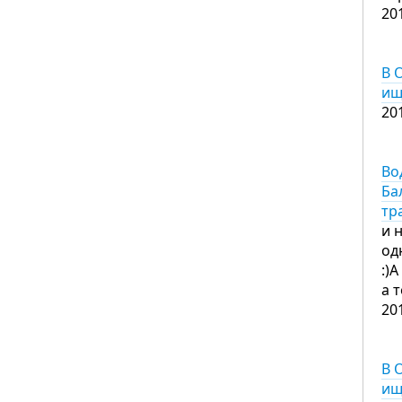
20
В 
ищ
20
Во
Ба
тр
и 
од
:)
а 
20
В 
ищ