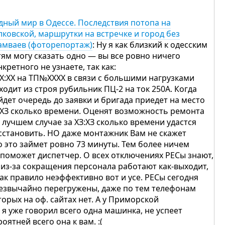
дный мир в Одессе. Последствия потопа на
лковской, маршрутки на встречке и город без
амваев (фоторепортаж)
: Ну я как близкий к одесским
тям могу сказать одно — вы все ровно ничего
нкретного не узнаете, так как:
ХХ:ХХ на ТП№ХХХХ в связи с большими нагрузками
ходит из строя рубильник ПЦ-2 на ток 250А. Когда
йдет очередь до заявки и бригада приедет на место
:ХЗ сколько времени. Оценят возможность ремонта
в лучшем случае за ХЗ:ХЗ сколько времени удастся
сстановить. НО даже монтажник Вам не скажет
о это займет ровно 73 минуты. Тем более ничем
 поможет диспетчер. О всех отключениях РЕСы знают,
 из-за сокращения персонала работают как-выходит,
как правило неэффективно вот и усе. РЕСы сегодня
езвычайно перегружены, даже по тем телефонам
торых на оф. сайтах нет. А у Приморской
, я уже говорил всего одна машинка, не успеет
роятней всего она к вам. :(