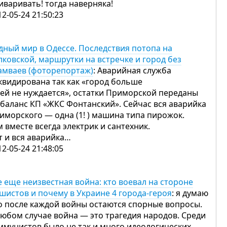
иваривать! тогда наверняка!
12-05-24 21:50:23
дный мир в Одессе. Последствия потопа на
лковской, маршрутки на встречке и город без
амваев (фоторепортаж)
: Аварийная служба
квидирована так как «город больше
ней не нуждается», остатки Приморской переданы
 баланс КП «ЖКС Фонтанский». Сейчас вся аварийка
иморского — одна (1! ) машина типа пирожок.
м вместе всегда электрик и сантехник.
т и вся аварийка…
12-05-24 21:48:05
е еще неизвестная война: кто воевал на стороне
шистов и почему в Украине 4 города-героя
: я думаю
о после каждой войны остаются спорные вопросы.
любом случае война — это трагедия народов. Среди
ммунистов было не так и много идеологических,