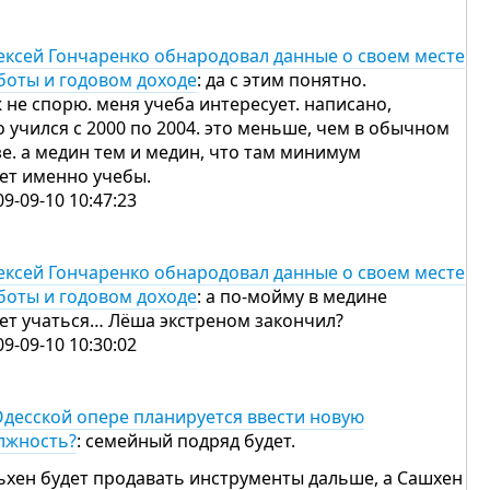
ексей Гончаренко обнародовал данные о своем месте
боты и годовом доходе
: да с этим понятно.
ж не спорю. меня учеба интересует. написано,
о учился с 2000 по 2004. это меньше, чем в обычном
зе. а медин тем и медин, что там минимум
лет именно учебы.
09-09-10 10:47:23
ексей Гончаренко обнародовал данные о своем месте
боты и годовом доходе
: а по-мойму в медине
лет учаться… Лёша экстреном закончил?
09-09-10 10:30:02
Одесской опере планируется ввести новую
лжность?
: семейный подряд будет.
ьхен будет продавать инструменты дальше, а Сашхен