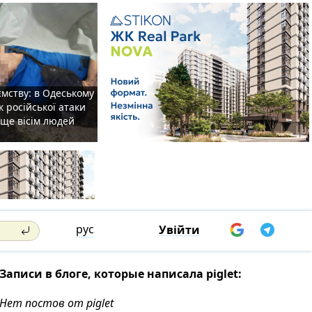
мству: в Одеському
к російської атаки
 ще вісім людей
рус
Увійти
Записи в блоге, которые написала piglet:
Нет постов от piglet