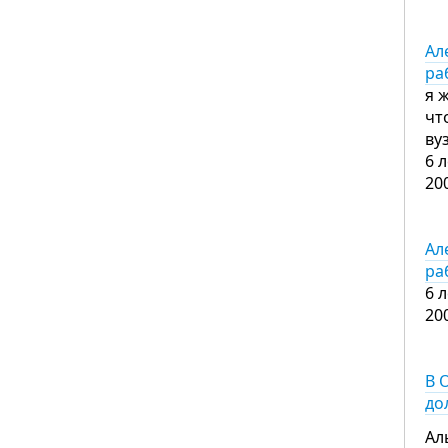
Ал
ра
я 
чт
ву
6 
20
Ал
ра
6 
20
В 
до
Ал