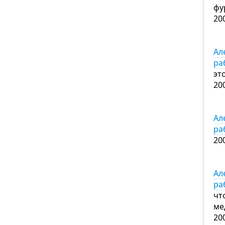
фу
20
Ал
ра
эт
20
Ал
ра
20
Ал
ра
чт
ме
20