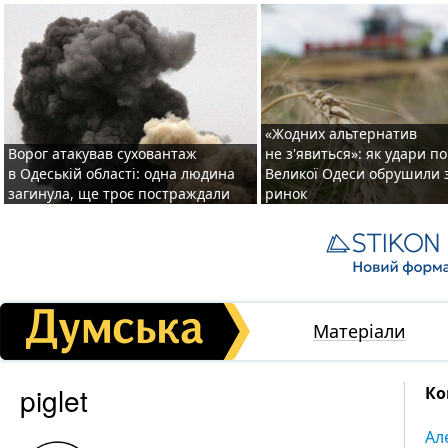
«Жодних альтернатив
Ворог атакував суховантаж
не з'явиться»: як удари п
в Одеській області: одна людина
Великої Одеси обрушили 
загинула, ще троє постраждали
ринок
Матеріали
piglet
Ко
Ал