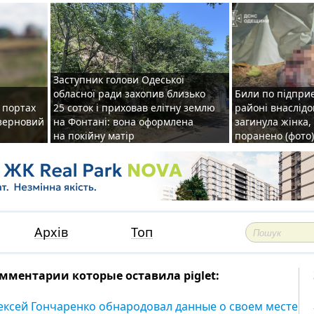
Заступник голови Одеської
обласної ради захопив близько
Били по підприє
о портах
25 соток і приховав елітну землю
районі внаслідо
зерновий
на Фонтані: вона оформлена
загинула жінка,
на покійну матір
поранено (фото)
Архів
Топ
мментарии которые оставила piglet:
ексей Гончаренко обнародовал данные о своем месте