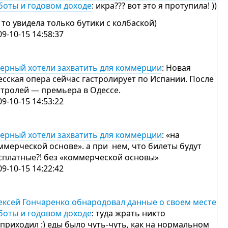
боты и годовом доходе
: икра??? вот это я протупила! ))
я то увидела только бутики с колбаской)
09-10-15 14:58:37
ерный хотели захватить для коммерции
: Новая
есская опера сейчас гастролирует по Испании. После
стролей — премьера в Одессе.
09-10-15 14:53:22
ерный хотели захватить для коммерции
: «на
ммерческой основе». а при нем, что билеты будут
сплатные?! без «коммерческой основы»
09-10-15 14:22:42
ексей Гончаренко обнародовал данные о своем месте
боты и годовом доходе
: туда жрать никто
 приходил :) еды было чуть-чуть, как на нормальном