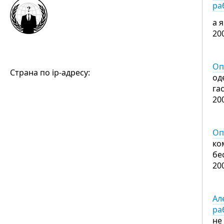
ра
а 
20
Оп
Страна по ip-адресу:
од
га
20
Оп
ко
бе
20
Ал
ра
не