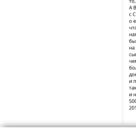
то
А 
с 
о 
чт
на
бы
на
сы
че
бо
до
и 
та
и 
50
20