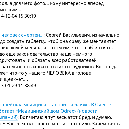
род, а для чего фото… кому интересно вперед
смотрим…
14-12-04 15:30:10
, человек смертен...
: Сергей Васильевич, изначально
до создать таблетку, чтоб она сразу же менталитет
ших людей меняла, а потом им, что то объяснять.
до еще законодательство наше немного
дрихтовать, и обязать всех работодателей
язательно страховать своих сотрудников. Вот тогда
жет что-то у нашего ЧЕЛОВЕКА в голове
 и щелкнет….
13-01-29 11:38:49
ропейская медицина становится ближе. В Одессе
ботает «Медицинский дом Odrex» (новости
мпаний)
: Вот читаю я тут весь этот бред, и думаю,
о У Вас всех тут просто мозги поотшило. Зачем хаять