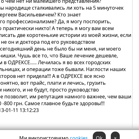
, о чем нет ни малейшего представления?
Вы народище сталкивались ли хоть на 5 минуточек
Сергеем Васильевичем? Кто знает
его профессионализме? Да, я могу поспорить,
о практически никто! А теперь я могу вам всем
писать две коротенькие истории из моей жизни, если
 не он и доктора под его руководством
 сегодняшний день не было бы ни меня, ни моего
нишки. Чушь все то, что Ваше лечение дешевле,
м в ОДРЕКСЕ….. Лечилась я во всех городских
льницах, и операции тоже бывали. Наглости наших
кторов нет придела!!! А в ОДРЕКСЕ все ясно
понятно, вот прайс, плати и лечись, грузить
м никого, и не будут, просто руководство
не позволит, им репутация намного важнее, чем ваши
0 -800 грн. Самое главное будьте здоровы!!!
13-01-11 13:12:23
Ми використовуємо
cookies
Ok
×