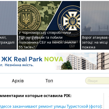
У Чорноморську співробітники
иліт,
ТЦК затримали та побили
Ворог атакував 
страждалі
полковника СБУ на пенсії: зникли
затоці: на місц
55 тисяч?
пожежа
Архів
Топ
мментарии которые оставила PIK:
Одессе заканчивают ремонт улицы Туристской (фото)
: