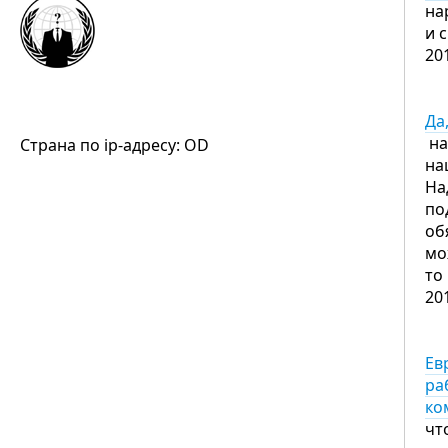
на
и 
20
Да
на
Страна по ip-адресу: OD
на
На
по
об
мо
то
20
Ев
ра
ко
чт