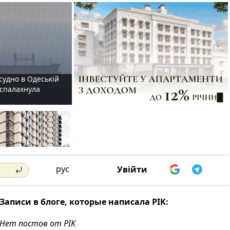
судно в Одеській
і спалахнула
рус
Увійти
Записи в блоге, которые написала PIK:
Нет постов от PIK