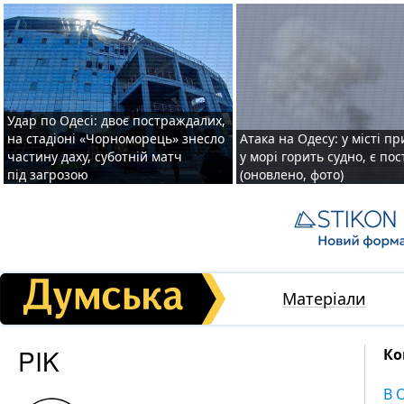
Удар по Одесі: двоє постраждалих,
на стадіоні «Чорноморець» знесло
Атака на Одесу: у місті пр
частину даху, суботній матч
у морі горить судно, є по
під загрозою
(оновлено, фото)
Матеріали
PIK
Ко
В 