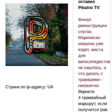
оставил
Pikalisi TV:
Финал
реконструкции
спуска
Маринеско:
машины уже
ездят, места
для
велосипедистов
не нашлось, а
что делать с
трамваями -
непонятно
:
Страна по ip-адресу: UA
Верните
4 трамвайный
маршрут, если
получится (как