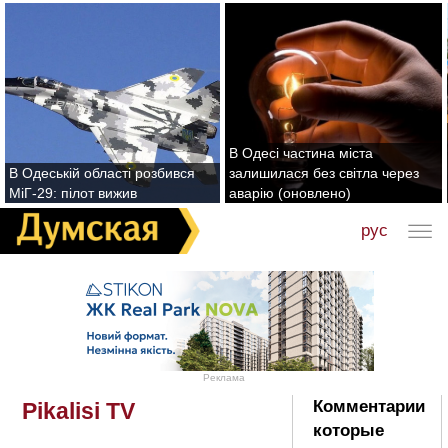
В Одесі частина міста
В Одеській області розбився
залишилася без світла через
МіГ-29: пілот вижив
аварію (оновлено)
рус
Реклама
Комментарии
Pikalisi TV
которые