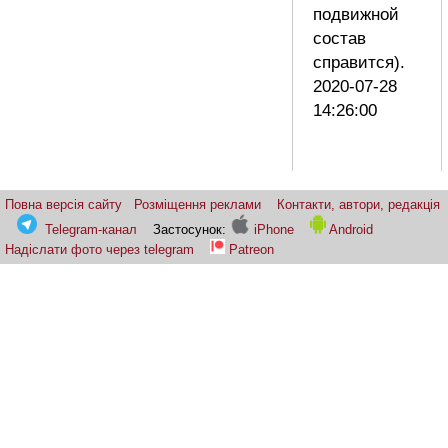
подвижной
состав
справится).
2020-07-28
14:26:00
Повна версія сайту
Розміщення реклами
Контакти, автори, редакція
Telegram-канал
Застосунок:
iPhone
Android
Надіслати фото через telegram
Patreon