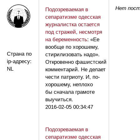
Нет посто
Подозреваемая в
сепаратизме одесская
журналистка остается
под стражей, несмотря
на беременность
: «Ее
вообще по хорошему,
Страна по
стирилизовать надо».
ip-адресу:
Откровенно фашистский
NL
комментарий. Не делает
чести патриоту. И, по-
хорошему, неплохо
бы сначала грамоте
выучиться.
2016-02-05 00:34:47
Подозреваемая в
сепаратизме одесская