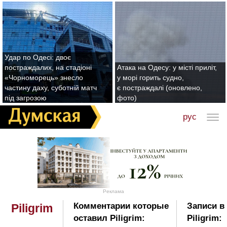
Удар по Одесі: двоє
постраждалих, на стадіоні
Атака на Одесу: у місті приліт,
«Чорноморець» знесло
у морі горить судно,
частину даху, суботній матч
є постраждалі (оновлено,
під загрозою
фото)
рус
Реклама
Комментарии которые
Записи в
Piligrim
оставил Piligrim:
Piligrim: