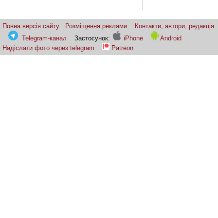
Повна версія сайту
Розміщення реклами
Контакти, автори, редакція
Telegram-канал
Застосунок:
iPhone
Android
Надіслати фото через telegram
Patreon