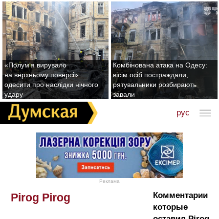
«Полум'я вирувало
Комбінована атака на Одесу:
на верхньому поверсі»:
вісім осіб постраждали,
одесити про наслідки нічного
рятувальники розбирають
удару
завали
рус
Реклама
Комментарии
Pirog Pirog
которые
оставил Pirog