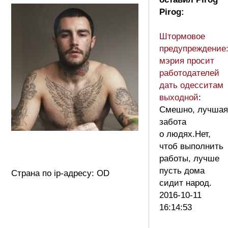
Pirog:
Штормовое
предупреждение
мэрия просит
работодателей
дать одесситам
выходной
:
Смешно, лучшая
забота
о людях.Нет,
чтоб выполнить
работы, лучше
пусть дома
Страна по ip-адресу: OD
сидит народ.
2016-10-11
16:14:53