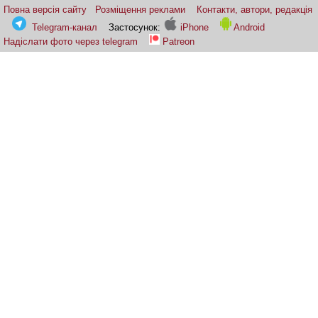
Повна версія сайту
Розміщення реклами
Контакти, автори, редакція
Telegram-канал
Застосунок:
iPhone
Android
Надіслати фото через telegram
Patreon