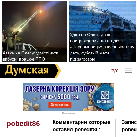
Удар по Одесі: двоє
постраждалих, на стадіоні
«Чорноморець» знесло частину
Атака на Одесу: у місті чути
даху, суботній матч
вибухи, працює ППО
під загрозою
рус
Реклама
Комментарии которые
Запис
pobedit86
оставил pobedit86:
pobed