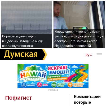
Кінець епохи «чорної готівки»:
Ворог атакував судно
мерія відкрила документи щодо
в Одеській затоці: на місці
електронного квитка і чекає
спалахнула пожежа
від одеситів пропозицій
рус
Реклама
Комментарии
Пофигист
которые