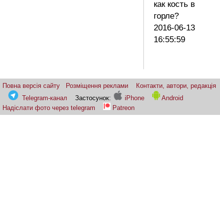
как кость в
горле?
2016-06-13
16:55:59
Повна версія сайту
Розміщення реклами
Контакти, автори, редакція
Telegram-канал
Застосунок:
iPhone
Android
Надіслати фото через telegram
Patreon