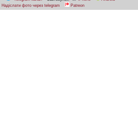
Надіслати фото через telegram
Patreon