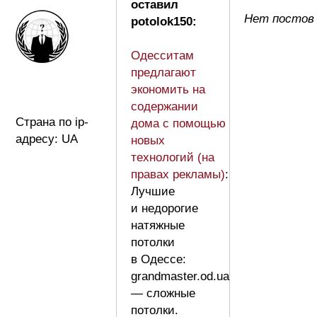
оставил
Нет постов 
potolok150:
Одесситам
предлагают
экономить на
содержании
Страна по ip-
дома с помощью
адресу: UA
новых
технологий (на
правах рекламы)
:
Лучшие
и недорогие
натяжные
потолки
в Одессе:
grandmaster.od.ua
— сложные
потолки.