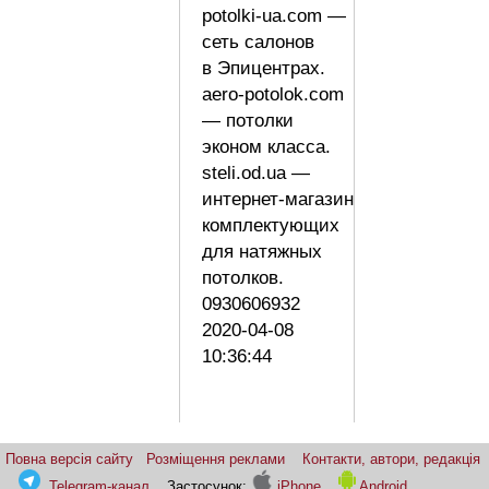
potolki-ua.com —
сеть салонов
в Эпицентрах.
aero-potolok.com
— потолки
эконом класса.
steli.od.ua —
интернет-магазин
комплектующих
для натяжных
потолков.
0930606932
2020-04-08
10:36:44
Повна версія сайту
Розміщення реклами
Контакти, автори, редакція
Telegram-канал
Застосунок:
iPhone
Android