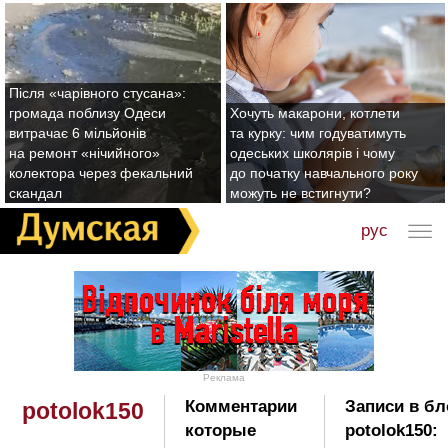
Після «чарівного стусана»:
громада поблизу Одеси
Хочуть макарони, котлети
витрачає 6 мільйонів
та курку: чим годуватимуть
на ремонт «нічийного»
одеських школярів і чому
колектора через фекальний
до початку навчального року
скандал
можуть не встигнути?
рус
Реклама
Комментарии
Записи в бл
potolok150
которые
potolok150: